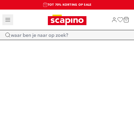
TOT 70% KORTING OP SALE
SALE: LAATSTE KANS!
SHOP NIEUW
Home