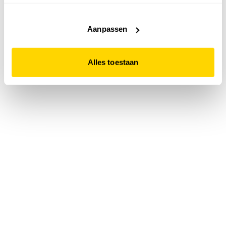
accepteert. Dit doe je door op "Alles toestaan" te klikken.
Liever geen cookies? Hou er dan rekening mee dat de
website niet optimaal functioneert.
Aanpassen
Alles toestaan