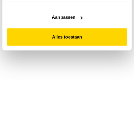
accepteert. Dit doe je door op "Alles toestaan" te klikken.
Liever geen cookies? Hou er dan rekening mee dat de
website niet optimaal functioneert.
Aanpassen
Alles toestaan