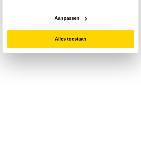
accepteert. Dit doe je door op "Alles toestaan" te klikken.
Liever geen cookies? Hou er dan rekening mee dat de
website niet optimaal functioneert.
Aanpassen
Alles toestaan