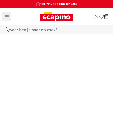
TOT 70% KORTING OP SALE
SALE: LAATSTE KANS!
SHOP NIEUW
Home