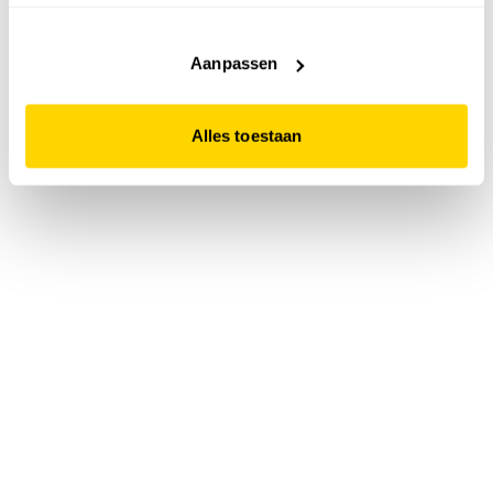
accepteert. Dit doe je door op "Alles toestaan" te klikken.
Liever geen cookies? Hou er dan rekening mee dat de
website niet optimaal functioneert.
Aanpassen
Alles toestaan