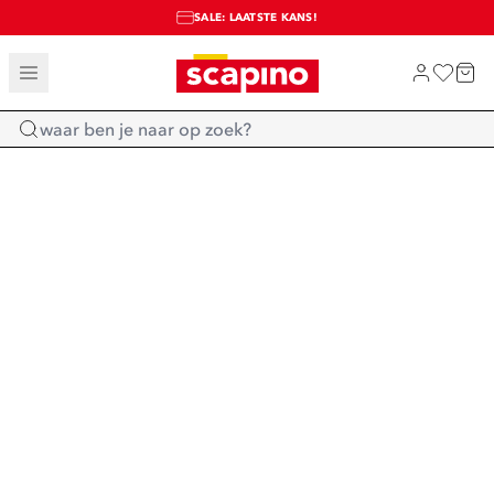
SALE: LAATSTE KANS!
TOT 70% KORTING OP SALE
SHOP NIEUW
Home