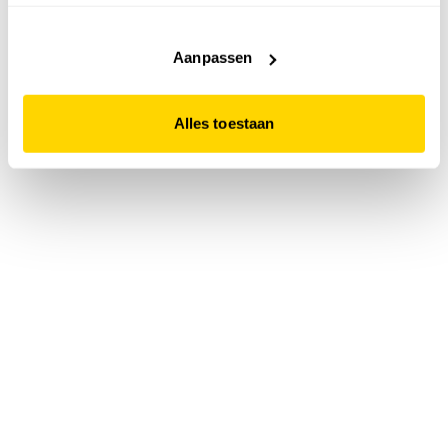
accepteert. Dit doe je door op "Alles toestaan" te klikken.
Liever geen cookies? Hou er dan rekening mee dat de
website niet optimaal functioneert.
Aanpassen
Alles toestaan