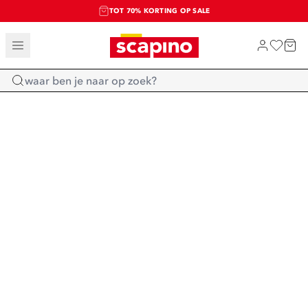
TOT 70% KORTING OP SALE
SALE: LAATSTE KANS!
SHOP NIEUW
Home