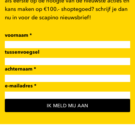
als eerste op de hoogte van de nieuwste acties én
kans maken op €100.- shoptegoed? schrijf je dan
nu in voor de scapino nieuwsbrief!
voornaam
*
tussenvoegsel
achternaam
*
e-mailadres
*
IK MELD MIJ AAN