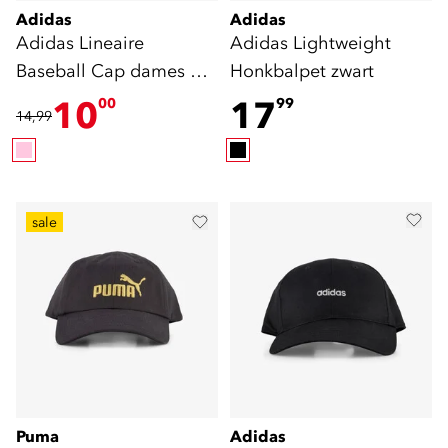
Adidas
Adidas
Adidas Lineaire
Adidas Lightweight
Baseball Cap dames pet
Honkbalpet zwart
roze
10
17
00
99
14,99
sale
Puma
Adidas