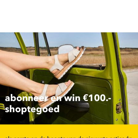
abonneer en win €100.-
shoptegoed