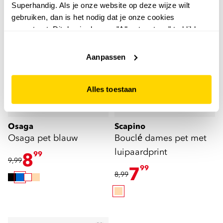
Superhandig. Als je onze website op deze wijze wilt
gebruiken, dan is het nodig dat je onze cookies
accepteert. Dit doe je door op "Alles toestaan" te klikken.
Liever geen cookies? Hou er dan rekening mee dat de
website niet optimaal functioneert.
Aanpassen
Alles toestaan
Osaga
Scapino
Osaga pet blauw
Bouclé dames pet met
luipaardprint
8
99
9,99
7
99
8,99