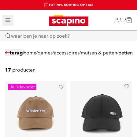
TOT 70% KORTING OP SALE
SHOP NIEUW
Home
terug
home
dames
accessoires
mutsen & petten
petten
/
/
/
/
17
producten
Jel's favoriet