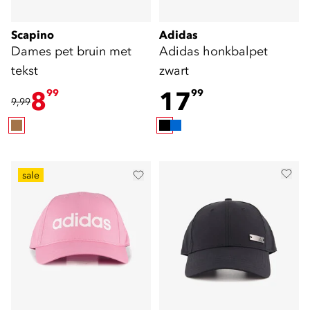
Scapino
Adidas
Dames pet bruin met
Adidas honkbalpet
tekst
zwart
8
17
99
99
9,99
sale