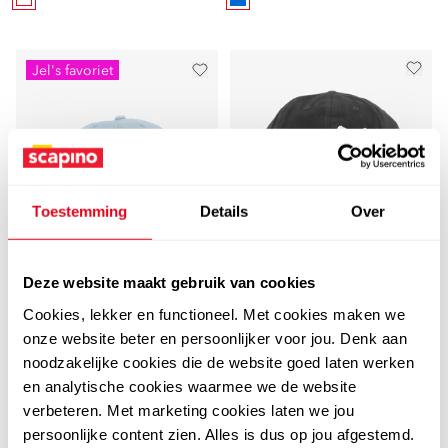
Jel's favoriet
Toestemming
Details
Over
Deze website maakt gebruik van cookies
Scapino
Puma
Dames pet denim blauw
Puma Essentials Logo
Cookies, lekker en functioneel. Met cookies maken we
pet
onze website beter en persoonlijker voor jou. Denk aan
6
99
7,99
noodzakelijke cookies die de website goed laten werken
14
99
en analytische cookies waarmee we de website
verbeteren. Met marketing cookies laten we jou
persoonlijke content zien. Alles is dus op jou afgestemd.