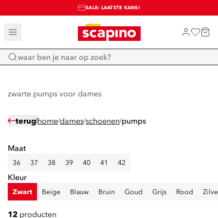
SALE: LAATSTE KANS!
TOT 70% KORTING OP SALE
SHOP NIEUW
Home
zwarte pumps voor dames
terug
home
dames
schoenen
pumps
/
/
/
Maat
36
37
38
39
40
41
42
Kleur
Zwart
Beige
Blauw
Bruin
Goud
Grijs
Rood
Zilve
12
producten