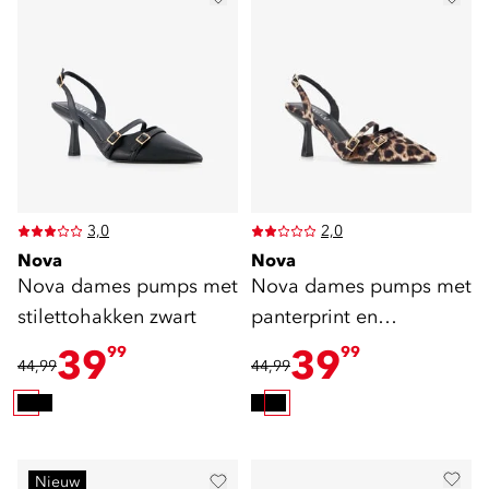
3,0
2,0
Nova
Nova
Nova dames pumps met
Nova dames pumps met
stilettohakken zwart
panterprint en
stilettohakken zwart
39
39
99
99
44,99
44,99
bruin
Nieuw