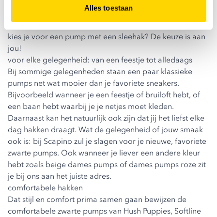
hakhoogtes en -vormen. Ga je voor een lage blokhak of
Alles toestaan
kies je toch voor de elegantie van een hoge naaldhak?
Of wil je liever een combinatie van comfort en stijl en
kies je voor een pump met een sleehak? De keuze is aan
jou!
voor elke gelegenheid: van een feestje tot alledaags
Bij sommige gelegenheden staan een paar klassieke
pumps net wat mooier dan je favoriete sneakers.
Bijvoorbeeld wanneer je een feestje of bruiloft hebt, of
een baan hebt waarbij je je netjes moet kleden.
Daarnaast kan het natuurlijk ook zijn dat jij het liefst elke
dag hakken draagt. Wat de gelegenheid of jouw smaak
ook is: bij Scapino zul je slagen voor je nieuwe, favoriete
zwarte pumps. Ook wanneer je liever een andere kleur
hebt zoals
beige dames pumps
of
dames pumps roze
zit
je bij ons aan het juiste adres.
comfortabele hakken
Dat stijl en comfort prima samen gaan bewijzen de
comfortabele zwarte pumps van Hush Puppies, Softline