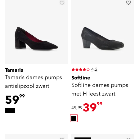
4,2
Tamaris
Tamaris dames pumps
Softline
Softline dames pumps
antislipzool zwart
met H leest zwart
59
99
39
99
49,99