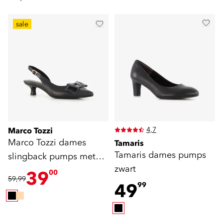
sale
4,7
Marco Tozzi
Marco Tozzi dames
Tamaris
Tamaris dames pumps
slingback pumps met
zwart
strik zwart
39
00
59,99
49
99