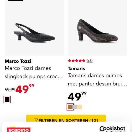
5,0
Marco Tozzi
Marco Tozzi dames
Tamaris
Tamaris dames pumps
slingback pumps croco
met panter dessin bruin
print zwart
49
99
59,99
zwart
49
99
FILTEREN
EN SORTEREN
(12)