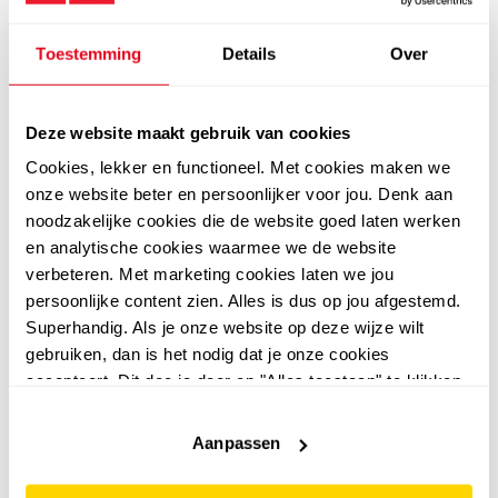
Toestemming
Details
Over
Deze website maakt gebruik van cookies
Cookies, lekker en functioneel. Met cookies maken we
Op zoek naar zwarte pumps? Bij Scapino hebben we een
onze website beter en persoonlijker voor jou. Denk aan
ruim assortiment hakken voor dames. Of je nu op zoek
noodzakelijke cookies die de website goed laten werken
bent naar zwarte hakken voor een feestelijke
en analytische cookies waarmee we de website
gelegenheid of voor dagelijks gebruik op kantoor: bij
verbeteren. Met marketing cookies laten we jou
ons slaag je altijd. Ontdek ons aanbod en shop de
persoonlijke content zien. Alles is dus op jou afgestemd.
pumps die bij jou passen!
Superhandig. Als je onze website op deze wijze wilt
dé klassieker onder de hakken
gebruiken, dan is het nodig dat je onze cookies
Zwarte pumps zijn de klassiekers onder de pumps. De
accepteert. Dit doe je door op "Alles toestaan" te klikken.
tijdloze kleur zorgt ervoor dat je ze met vrijwel alles kan
Liever geen cookies? Hou er dan rekening mee dat de
combineren. Of je nu een outfit draagt met een
website niet optimaal functioneert.
Aanpassen
spijkerbroek of met een jurkje: ze zullen er perfect bij
passen. Ze zijn verkrijgbaar met verschillende