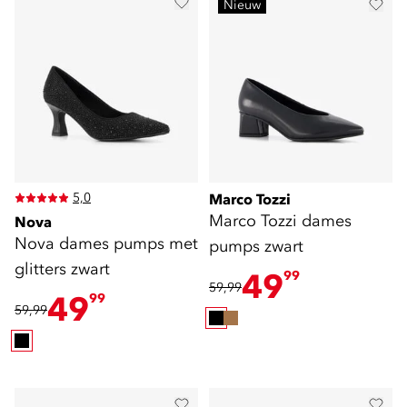
Nieuw
5,0
Marco Tozzi
Marco Tozzi dames
Nova
Nova dames pumps met
pumps zwart
glitters zwart
49
99
59,99
49
99
59,99