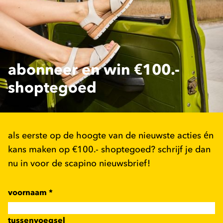
abonneer en win €100.-
shoptegoed
als eerste op de hoogte van de nieuwste acties én
kans maken op €100.- shoptegoed? schrijf je dan
nu in voor de scapino nieuwsbrief!
voornaam
*
tussenvoegsel