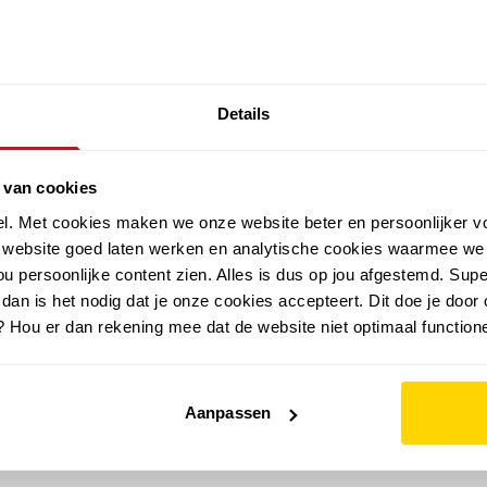
SALE: LAATSTE KANS!
Details
outdoor
zomer
merken
folder
sale
 van cookies
el. Met cookies maken we onze website beter en persoonlijker v
e website goed laten werken en analytische cookies waarmee we
u persoonlijke content zien. Alles is dus op jou afgestemd. Supe
 dan is het nodig dat je onze cookies accepteert. Dit doe je door 
? Hou er dan rekening mee dat de website niet optimaal functione
Aanpassen