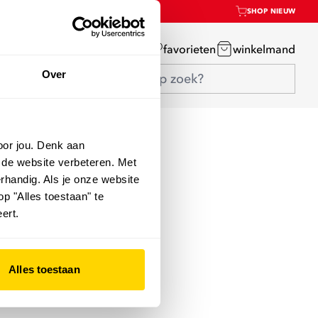
SHOP NIEUW
mijn account
favorieten
winkelmand
Over
oor jou. Denk aan
 de website verbeteren. Met
rhandig. Als je onze website
op "Alles toestaan" te
ert.
Alles toestaan