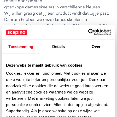
rondje door de stad.
goedkope dames skeelers in verschillende kleuren
Wij willen graag dat jij een product vindt dat bij je past.
Daarom hebben we onze dames skeelers in
verschillende kleuren. Gek op blauw? Liever paars? Of
ga je voor groen? We hebben het allemaal voor je! En je
betaalt bij ons altijd een goede prijs. Dat is Scapino!
ga je mee een rondje skeeleren in de zon?
Toestemming
Details
Over
Langs het water, door het dorp of dwars door de groene
velden. Op je skeelers maak je de mooiste tochten. Echt
genieten als het lekker weer is. De zon op je bolletje en
Deze website maakt gebruik van cookies
de wind door je haren. Je gaat lekker snel op je nieuwe
Cookies, lekker en functioneel. Met cookies maken we
inline skates. Shop bij ons gelijk nieuwe skeelers, dames!
onze website beter en persoonlijker voor jou. Denk aan
Of kom ze halen in de winkel en je hebt ze vandaag al in
noodzakelijke cookies die de website goed laten werken
huis.
en analytische cookies waarmee we de website
spelen met de kleintjes of een tocht met vrienden
verbeteren. Met marketing cookies laten we jou
Bij Scapino vindt iedereen zijn favoriete skeelers. Wil je
persoonlijke content zien. Alles is dus op jou afgestemd.
met je kinderen spelen? Dan shop je ze in kindermaten.
Superhandig. Als je onze website op deze wijze wilt
Ga je liever een tocht maken met vrienden of je partner?