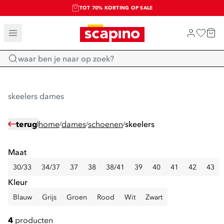
TOT 70% KORTING OP SALE
SALE: LAATSTE KANS!
SHOP NIEUW
Home
skeelers dames
terug
home
dames
schoenen
skeelers
/
/
/
Maat
30/33
34/37
37
38
38/41
39
40
41
42
43
Kleur
Blauw
Grijs
Groen
Rood
Wit
Zwart
4
producten