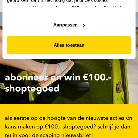
gebruiken, dan is het nodig dat je onze cookies
We hebben skeelers voor dames én heren.
accepteert. Dit doe je door op "Alles toestaan" te klikken.
Liever geen cookies? Hou er dan rekening mee dat de
website niet optimaal functioneert.
Aanpassen
Alles toestaan
abonneer en win €100.-
shoptegoed
als eerste op de hoogte van de nieuwste acties én
kans maken op €100.- shoptegoed? schrijf je dan
nu in voor de scapino nieuwsbrief!