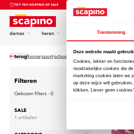
TOT 70% KORTING OP SALE
Home
Toestemming
dames
heren
kinderen
sport
Deze website maakt gebruik
terug
home
sport
schoenen
skeelers
/
/
/
Cookies, lekker en functione
noodzakelijke cookies die d
marketing cookies laten we jo
Filteren
7
producten
op deze wijze wilt gebruiken,
klikken. Liever geen cookies
Gekozen filters - 0
SALE
1 artikelen