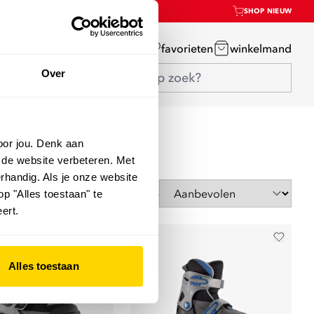
SHOP NIEUW
mijn account
favorieten
winkelmand
Over
oor jou. Denk aan
 de website verbeteren. Met
rhandig. Als je onze website
Sorteer op
op "Alles toestaan" te
ert.
Alles toestaan