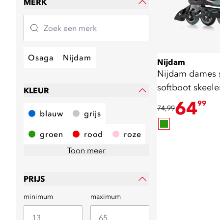
MERK
Osaga
Nijdam
Nijdam
Nijdam dames 
softboot skeele
KLEUR
groen
64
99
74,99
blauw
grijs
groen
rood
roze
Toon meer
PRIJS
minimum
maximum