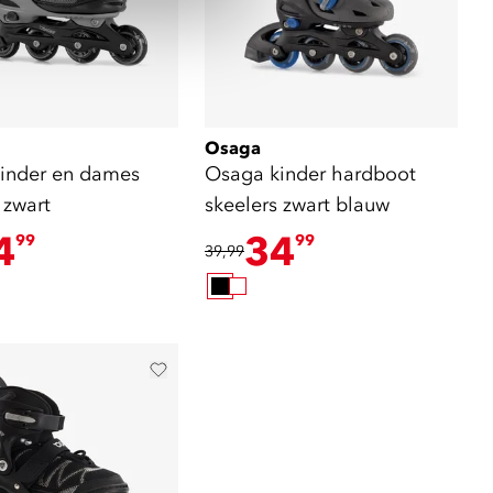
Osaga
inder en dames
Osaga kinder hardboot
 zwart
skeelers zwart blauw
4
34
99
99
39,99