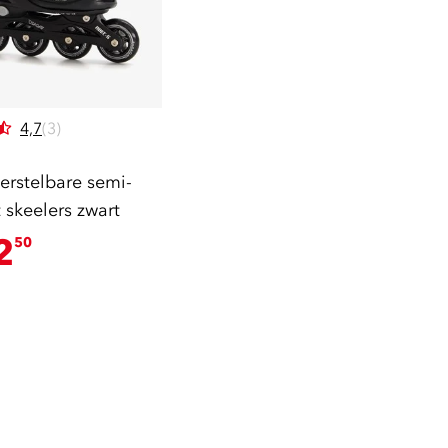
4,7
(3)
erstelbare semi-
 skeelers zwart
2
50