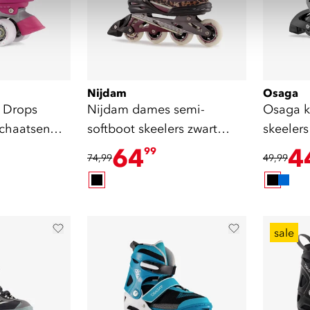
Nijdam
Osaga
 Drops
Nijdam dames semi-
Osaga k
schaatsen
softboot skeelers zwart
skeelers
rood
64
4
99
74,99
49,99
sale