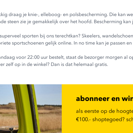
elukkig draag je knie-, elleboog- en polsbescherming. Die kan 
ende steen zie je gemakkelijk over het hoofd. Bescherming kan
r superveel sporten bij ons terechtkan? Skeelers, wandelscho
riete sportschoenen gelijk online. In no time kan je passen e
andaag voor 22:00 uur bestelt, staat de bezorger morgen al op 
r zelf op in de winkel? Dan is dat helemaal gratis.
abonneer en wi
als eerste op de hoogt
€100.- shoptegoed? schr