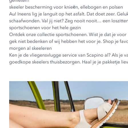
genieten?
skeeler bescherming voor knieën, ellebogen en polsen
Au! Ineens lig je languit op het asfalt. Dat doet zeer. G
schaafwonden. Val jij niet? Zeg nooit nooit… een loszitt
sportschoenen voor het hele gezin
Ontdek onze collectie sportschoenen. Wist je dat je voo
gek niet bedenken of wij hebben het voor je. Shop je favo
morgen al skeeleren
Ken je de vliegensvlugge service van Scapino al? Als je v
goedkope skeelers thuisbezorgen. Haal je je pakketje lieve