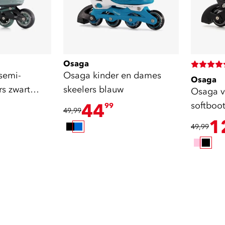
Osaga
semi-
Osaga kinder en dames
Osaga
rs zwart
skeelers blauw
Osaga v
44
softboot
99
49,99
1
49,99