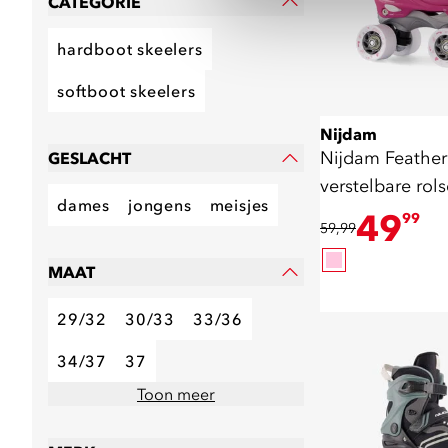
CATEGORIE
hardboot skeelers
softboot skeelers
Nijdam
Nijdam Feather
GESLACHT
verstelbare rol
dames
jongens
meisjes
roze
49
99
59,99
MAAT
29/32
30/33
33/36
34/37
37
Toon meer