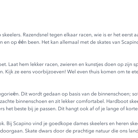
 skeelers. Razendsnel tegen elkaar racen, wie is er het eerst 
en en op één been. Het kan allemaal met de skates van Scapino
zoet. Laat hem lekker racen, zwieren en kunstjes doen op zijn 
en. Kijk ze eens voorbijzoeven! Wel even thuis komen om te ete
tegorieën. Dit wordt gedaan op basis van de binnenschoen;
so
 zachte binnenschoen en zit lekker comfortabel. Hardboot sk
ers het beste bij je passen. Dit hangt ook af of je lange of kor
ook. Bij Scapino vind je goedkope
dames skeelers
en
heren ske
doorgaan. Skate dwars door de prachtige natuur die ons land ri