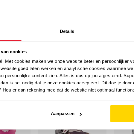
SALE: LAATSTE KANS!
Details
outdoor
zomer
merken
folder
sale
 van cookies
el. Met cookies maken we onze website beter en persoonlijker v
e website goed laten werken en analytische cookies waarmee we
u persoonlijke content zien. Alles is dus op jou afgestemd. Supe
 dan is het nodig dat je onze cookies accepteert. Dit doe je door 
? Hou er dan rekening mee dat de website niet optimaal functione
Aanpassen