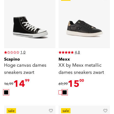
1,0
4,8
Scapino
Mexx
Hoge canvas dames
XX by Mexx metallic
sneakers zwart
dames sneakers zwart
14
15
99
00
16,99
69,99
sale
sale