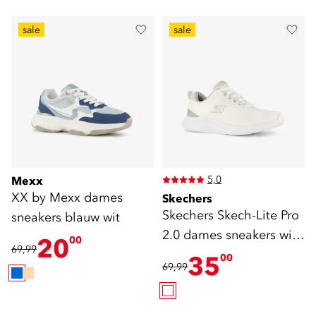
sale
sale
5,0
Mexx
XX by Mexx dames
Skechers
Skechers Skech-Lite Pro
sneakers blauw wit
2.0 dames sneakers wit
20
00
69,99
grijs
35
00
69,99