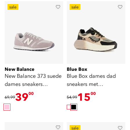
sale
sale
New Balance
Blue Box
New Balance 373 suede
Blue Box dames dad
dames sneakers
sneakers met
lichtroze
dierenprint
39
15
00
00
69,99
54,99
sale