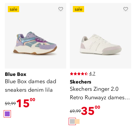
sale
sale
4,7
Blue Box
Blue Box dames dad
Skechers
Skechers Zinger 2.0
sneakers denim lila
Retro Runwayz dames
15
00
59,99
sneakers grijs
35
00
69,99