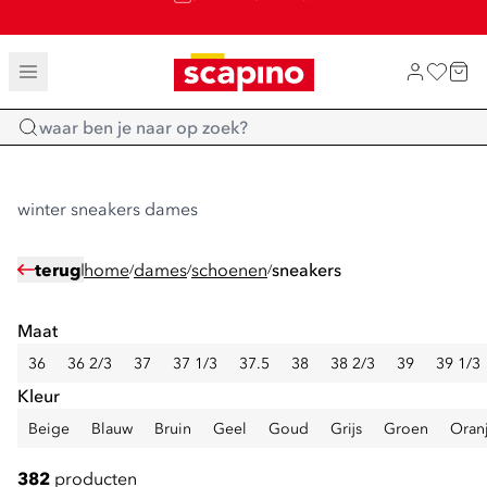
SALE: LAATSTE KANS!
TOT 70% KORTING OP SALE
SHOP NIEUW
Home
winter sneakers dames
terug
home
dames
schoenen
sneakers
/
/
/
Maat
36
36 2/3
37
37 1/3
37.5
38
38 2/3
39
39 1/3
Kleur
Beige
Blauw
Bruin
Geel
Goud
Grijs
Groen
Oran
382
producten