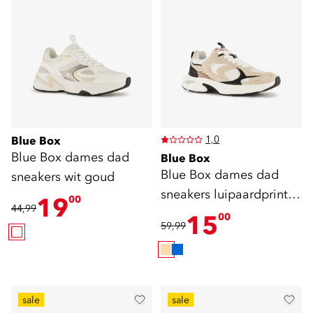
1,0
Blue Box
Blue Box dames dad
Blue Box
Blue Box dames dad
sneakers wit goud
sneakers luipaardprint
19
00
44,99
beige
15
00
59,99
sale
sale