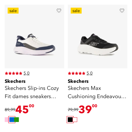
sale
sale
5,0
5,0
Skechers
Skechers
Skechers Slip-ins Cozy
Skechers Max
Fit dames sneakers
Cushioning Endeavour
blauw wit
dames sneakers zwart
45
39
00
00
89,99
79,99