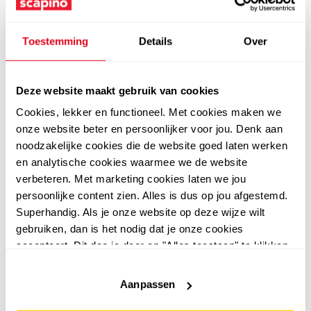
Toestemming
Details
Over
Deze website maakt gebruik van cookies
Cookies, lekker en functioneel. Met cookies maken we
5,0
5,0
onze website beter en persoonlijker voor jou. Denk aan
Puma
Ecco
noodzakelijke cookies die de website goed laten werken
Puma Club II Era suede
ECCO Classic leren
en analytische cookies waarmee we de website
dames sneakers roze
dames sneakers wit
verbeteren. Met marketing cookies laten we jou
persoonlijke content zien. Alles is dus op jou afgestemd.
groen
32
59
00
00
64,99
139,99
Superhandig. Als je onze website op deze wijze wilt
gebruiken, dan is het nodig dat je onze cookies
accepteert. Dit doe je door op "Alles toestaan" te klikken.
Liever geen cookies? Hou er dan rekening mee dat de
website niet optimaal functioneert.
Aanpassen
sale