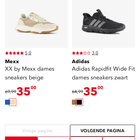
5,0
3,0
Mexx
Adidas
XX by Mexx dames
Adidas Rapidfit Wide Fit
sneakers beige
dames sneakers zwart
35
35
00
00
69,99
64,99
Vorige pagina
VOLGENDE PAGINA