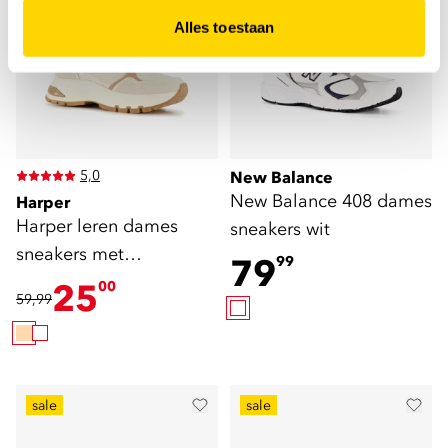
Alles toestaan
5,0
New Balance
New Balance 408 dames
Harper
Harper leren dames
sneakers wit
sneakers met
79
99
luipaardprint beige
25
00
59,99
sale
sale