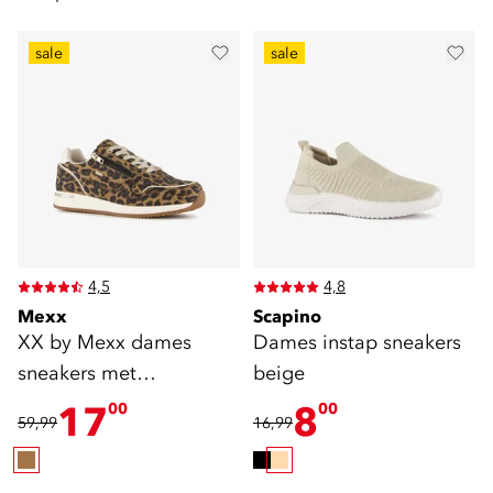
sale
sale
4,5
4,8
Mexx
Scapino
XX by Mexx dames
Dames instap sneakers
sneakers met
beige
panterprint bruin
17
8
00
00
59,99
16,99