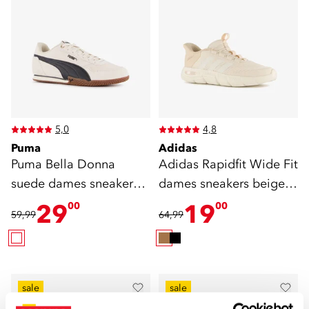
5,0
4,8
Puma
Adidas
Puma Bella Donna
Adidas Rapidfit Wide Fit
suede dames sneakers
dames sneakers beige
wit zwart
wit
29
19
00
00
59,99
64,99
sale
sale