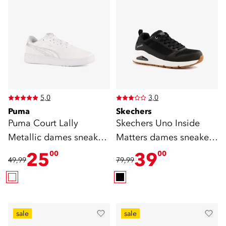
5,0
3,0
Puma
Skechers
Puma Court Lally
Skechers Uno Inside
Metallic dames sneakers
Matters dames sneakers
wit
zwart
25
39
00
00
49,99
79,99
sale
sale