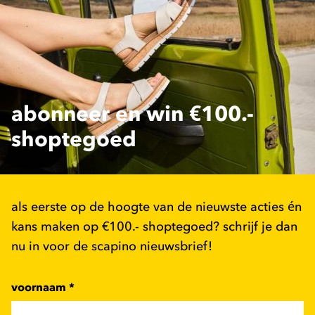
abonneer en win €100.-
shoptegoed
als eerste op de hoogte van de nieuwste acties én
kans maken op €100.- shoptegoed? schrijf je dan
nu in voor de scapino nieuwsbrief!
voornaam
*