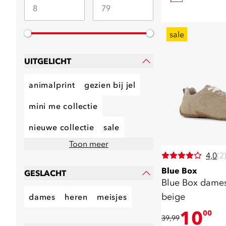
sale
UITGELICHT
animalprint
gezien bij jel
mini me collectie
nieuwe collectie
sale
Toon meer
4,0
(2
Blue Box
GESLACHT
Blue Box dames
beige
dames
heren
meisjes
10
00
39,99