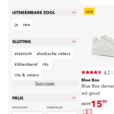
sale
UITNEEMBARE ZOOL
ja
nee
SLUITING
elastisch
elastische veters
klittenband
rits
4,7
(3
rits & veters
Blue Box
Toon meer
Blue Box dames
wit goud
PRIJS
15
00
34,99
minimum
maximum