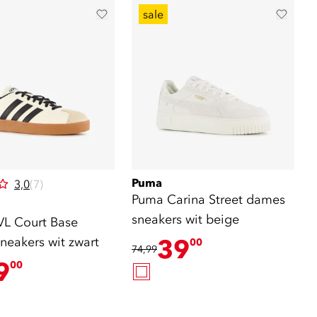
sale
Puma
3,0
(7)
Puma Carina Street dames
sneakers wit beige
VL Court Base
neakers wit zwart
39
00
74,99
9
00