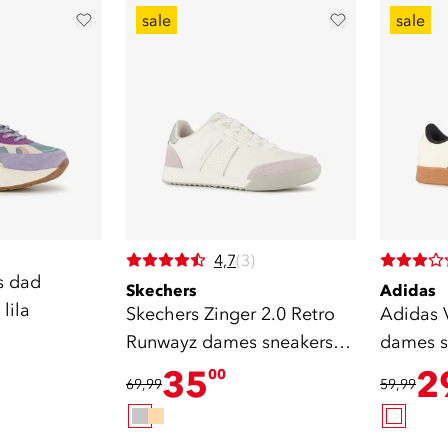
sale
sale
4,7
(3)
s dad
Skechers
Adidas
lila
Skechers Zinger 2.0 Retro
Adidas 
Runwayz dames sneakers
dames s
grijs
35
2
00
69,99
59,99