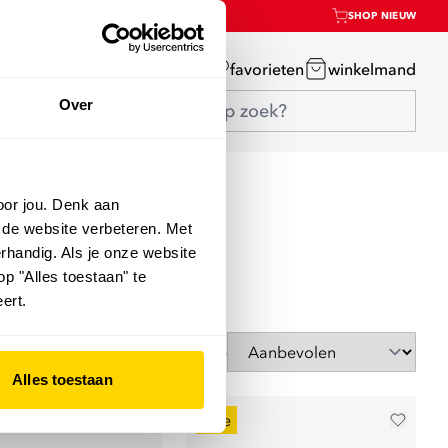
SHOP NIEUW
mijn account
favorieten
winkelmand
Over
oor jou. Denk aan
 de website verbeteren. Met
rhandig. Als je onze website
op "Alles toestaan" te
ert.
Sorteer op
Alles toestaan
sale