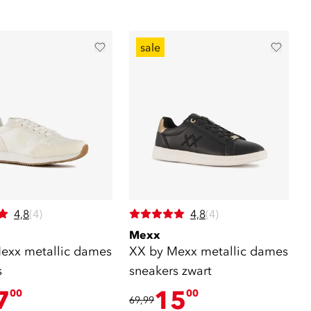
sale
4,8
(4)
4,8
(4)
Mexx
exx metallic dames
XX by Mexx metallic dames
s
sneakers zwart
7
15
00
00
69,99