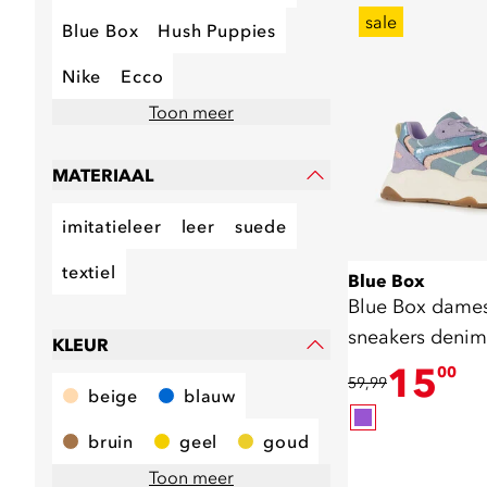
sale
Blue Box
Hush Puppies
Nike
Ecco
Toon meer
MATERIAAL
imitatieleer
leer
suede
textiel
Blue Box
Blue Box dame
sneakers denim 
KLEUR
15
00
59,99
beige
blauw
bruin
geel
goud
Toon meer