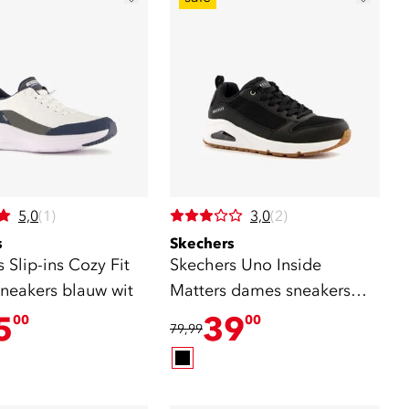
5,0
(1)
3,0
(2)
s
Skechers
 Slip-ins Cozy Fit
Skechers Uno Inside
neakers blauw wit
Matters dames sneakers
zwart
5
39
00
00
79,99