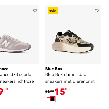
sale
ance
Blue Box
ance 373 suede
Blue Box dames dad
neakers lichtroze
sneakers met dierenprint
9
15
00
00
54,99