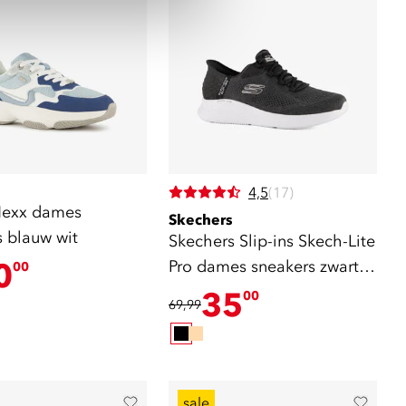
4,5
(17)
Mexx dames
Skechers
s blauw wit
Skechers Slip-ins Skech-Lite
0
Pro dames sneakers zwart
00
wit
35
00
69,99
sale