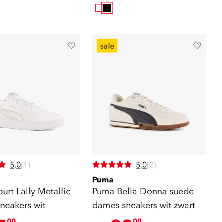
sale
5,0
(1)
5,0
(2)
Puma
rt Lally Metallic
Puma Bella Donna suede
neakers wit
dames sneakers wit zwart
00
00