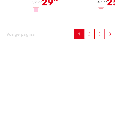
29
2
59,99
49,99
1
2
3
8
Vorige pagina