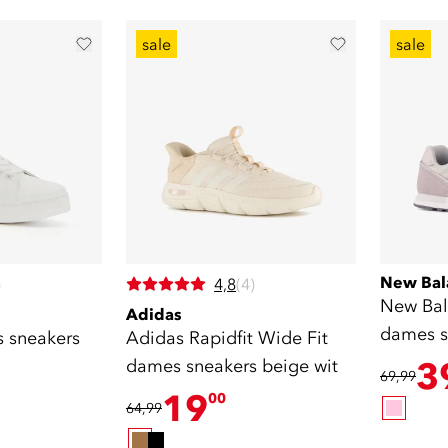
sale
sale
New Bal
)
4,8
(4)
New Bal
Adidas
dames s
 sneakers
Adidas Rapidfit Wide Fit
dames sneakers beige wit
3
69,99
19
00
64,99