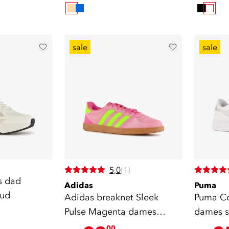
sale
sale
5,0
(1)
s dad
Adidas
Puma
oud
Adidas breaknet Sleek
Puma Cou
Pulse Magenta dames
dames s
sneakers
00