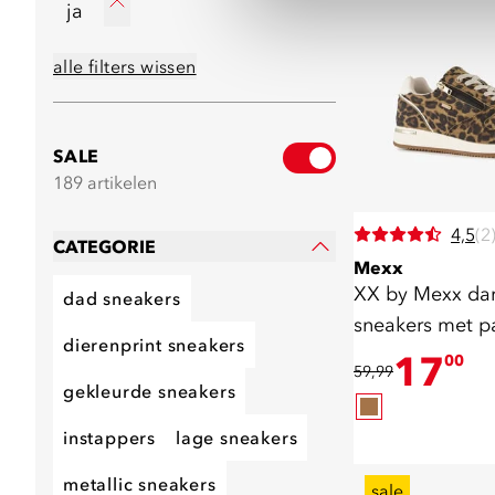
ja
alle filters wissen
SALE
189 artikelen
4,5
(2
CATEGORIE
Mexx
XX by Mexx d
dad sneakers
sneakers met pa
dierenprint sneakers
bruin
17
00
59,99
gekleurde sneakers
instappers
lage sneakers
metallic sneakers
sale