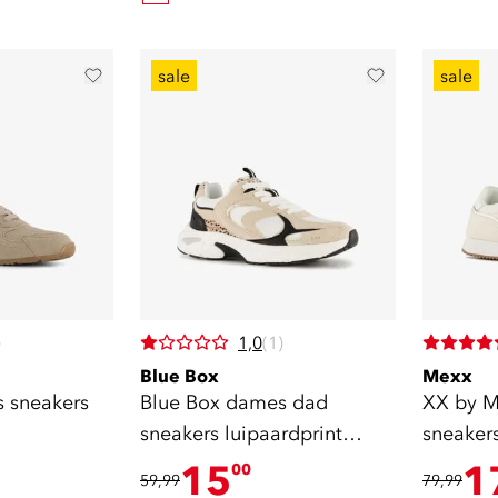
sale
sale
)
1,0
(1)
Blue Box
Mexx
 sneakers
Blue Box dames dad
XX by M
sneakers luipaardprint
sneaker
beige
15
1
00
59,99
79,99