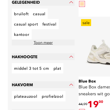
GELEGENHEID
bruiloft
casual
sale
casual sport
festival
kantoor
Toon meer
HAKHOOGTE
middel 3 tot 5 cm
plat
Blue Box
HAKVORM
Blue Box dame
sneakers wit g
plateauzool
profielzool
19
00
44,99