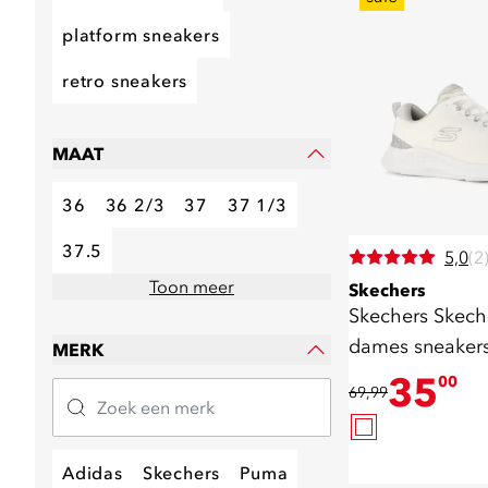
platform sneakers
retro sneakers
MAAT
36
36 2/3
37
37 1/3
37.5
5,0
(2
Toon meer
Skechers
Skechers Skech-
dames sneakers 
MERK
35
00
69,99
Adidas
Skechers
Puma