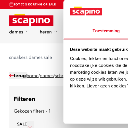
TOT 70% KORTING OP SALE
Home
Toestemming
dames
heren
kinderen
sport
Deze website maakt gebruik
sneakers dames sale
Cookies, lekker en functione
noodzakelijke cookies die d
marketing cookies laten we jo
terug
home
dames
schoenen
sneakers
/
/
/
op deze wijze wilt gebruiken,
klikken. Liever geen cookies
Filteren
189
producten
Gekozen filters - 1
sale
SALE