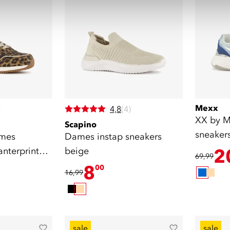
Mexx
)
4,8
(4)
XX by 
Scapino
sneaker
ames
Dames instap sneakers
nterprint
beige
2
69,99
8
00
16,99
sale
sale