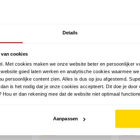
SALE: LAATSTE KANS!
Details
outdoor
zomer
merken
folder
sale
 van cookies
el. Met cookies maken we onze website beter en persoonlijker v
e website goed laten werken en analytische cookies waarmee we
u persoonlijke content zien. Alles is dus op jou afgestemd. Supe
 dan is het nodig dat je onze cookies accepteert. Dit doe je door 
? Hou er dan rekening mee dat de website niet optimaal functione
Aanpassen
sale
sale