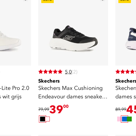
)
5,0
(2)
Skechers
Skecher
Lite Pro 2.0
Skechers Max Cushioning
Skechers
wit grijs
Endeavour dames sneakers
dames s
zwart
39
4
00
79,99
89,99