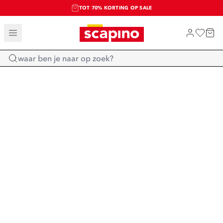
TOT 70% KORTING OP SALE
SALE: LAATSTE KANS!
SHOP NIEUW
Home