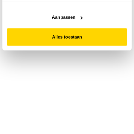
accepteert. Dit doe je door op "Alles toestaan" te klikken.
Liever geen cookies? Hou er dan rekening mee dat de
website niet optimaal functioneert.
Aanpassen
Alles toestaan