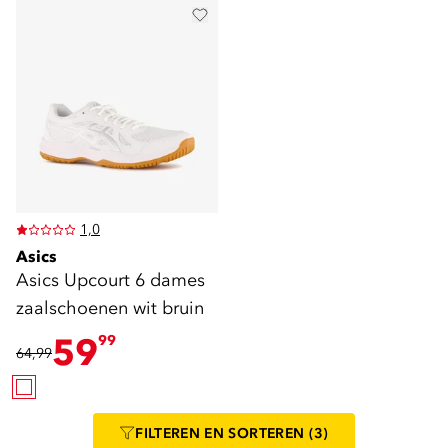
1,0
Asics
Asics Upcourt 6 dames
zaalschoenen wit bruin
59
99
64,99
FILTEREN
EN SORTEREN
(3)