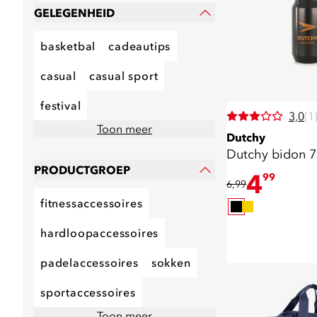
GELEGENHEID
basketbal
cadeautips
casual
casual sport
festival
3,0
(1
Toon meer
Dutchy
Dutchy bidon 7
PRODUCTGROEP
4
99
6,99
fitnessaccessoires
hardloopaccessoires
padelaccessoires
sokken
sportaccessoires
Toon meer