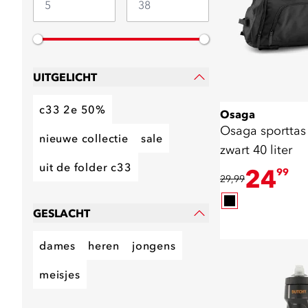
UITGELICHT
c33 2e 50%
Osaga
Osaga sporttas
nieuwe collectie
sale
zwart 40 liter
uit de folder c33
24
99
29,99
GESLACHT
dames
heren
jongens
meisjes