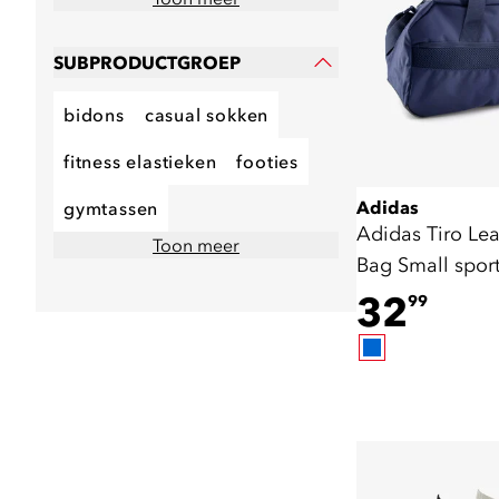
SUBPRODUCTGROEP
bidons
casual sokken
fitness elastieken
footies
Adidas
gymtassen
Adidas Tiro Le
Toon meer
Bag Small spor
32
99