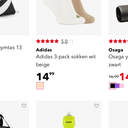
5,0
(1)
gymtas 13
Adidas
Osaga
Adidas 3-pack sokken wit
Osaga y
beige
zwart
14
1
99
16,99