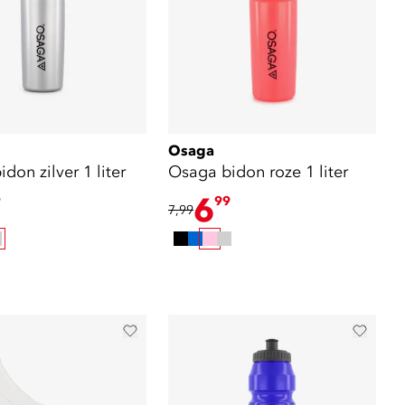
Osaga
don zilver 1 liter
Osaga bidon roze 1 liter
6
9
99
7,99