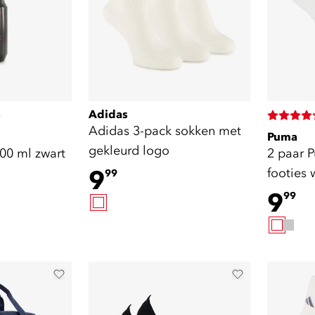
Adidas
)
Adidas 3-pack sokken met
Puma
gekleurd logo
00 ml zwart
2 paar 
9
footies 
99
9
99