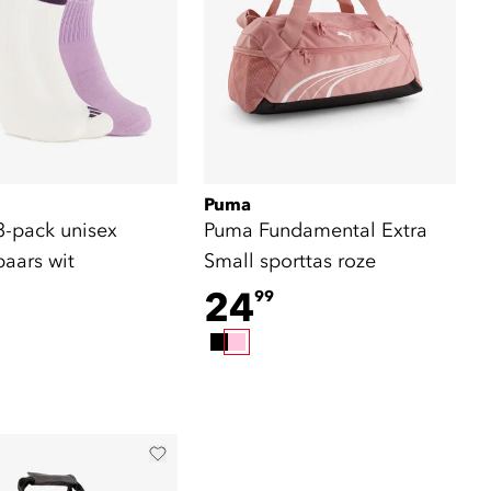
Puma
3-pack unisex
Puma Fundamental Extra
aars wit
Small sporttas roze
24
99