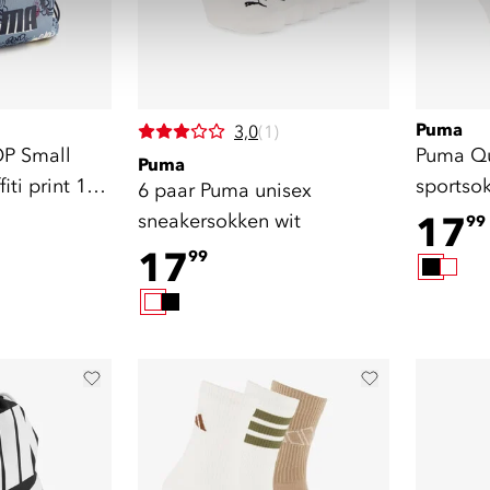
Puma
3,0
(1)
P Small
Puma Qu
Puma
iti print 11
sportso
6 paar Puma unisex
sneakersokken wit
17
99
17
99