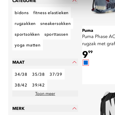
CATEGORIE
bidons
fitness elastieken
rugzakken
sneakersokken
Puma
sportsokken
sporttassen
Puma Phase AO
rugzak met graff
yoga matten
liter
9
99
MAAT
34/38
35/38
37/39
38/42
39/42
Toon meer
MERK