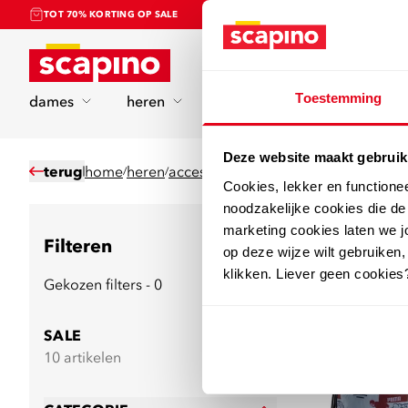
TOT 70% KORTING OP SALE
Home
Toestemming
dames
heren
kinderen
sport
Deze website maakt gebruik
terug
home
heren
accessoires
fitnessaccessoires
/
/
/
Cookies, lekker en functione
noodzakelijke cookies die d
marketing cookies laten we jo
68
producten
Filteren
op deze wijze wilt gebruiken,
klikken. Liever geen cookies
Gekozen filters - 0
SALE
10 artikelen