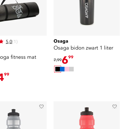
Osaga
5,0
(1)
Osaga bidon zwart 1 liter
oga fitness mat
6
99
7,99
4
99