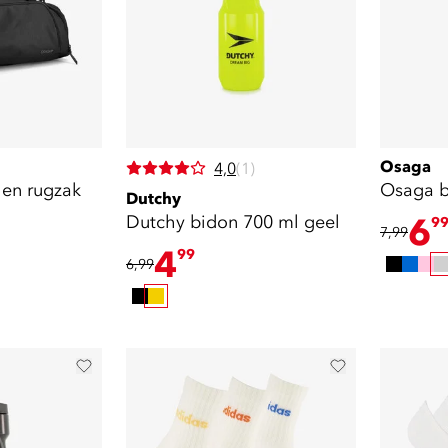
Osaga
4,0
(1)
 en rugzak
Osaga bi
Dutchy
Dutchy bidon 700 ml geel
6
9
7,99
4
99
6,99