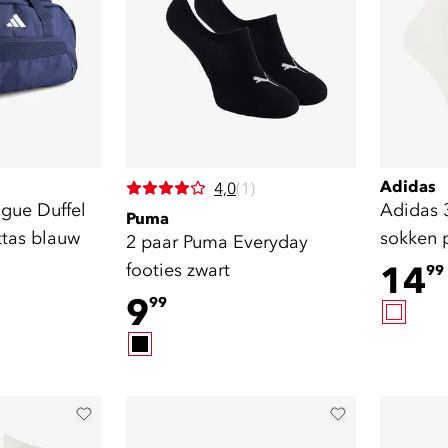
Adidas
4,0
(1)
ague Duffel
Adidas 
Puma
ttas blauw
sokken p
2 paar Puma Everyday
footies zwart
14
99
9
99