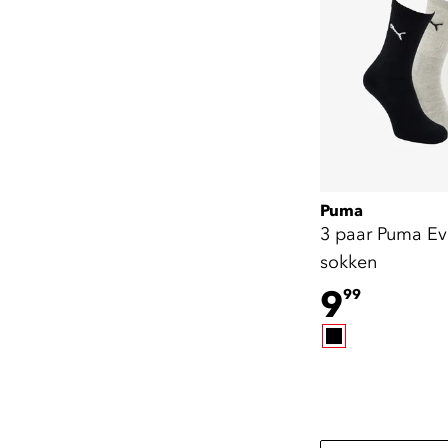
Puma
3 paar Puma E
sokken
9
99