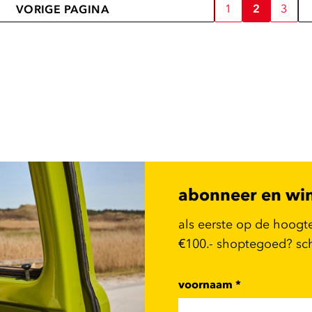
1
2
3
VORIGE PAGINA
abonneer en wi
als eerste op de hoogt
€100.- shoptegoed? schr
voornaam
*