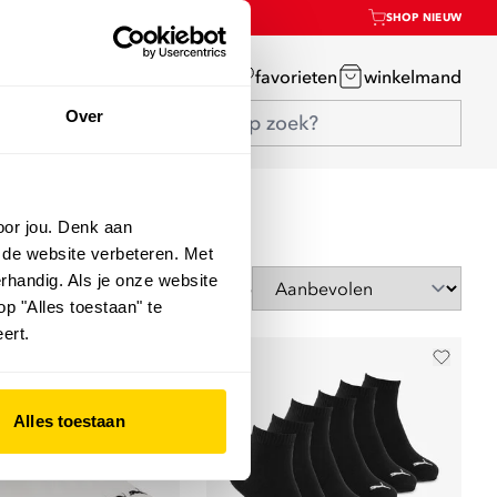
SHOP NIEUW
mijn account
favorieten
winkelmand
Over
oor jou. Denk aan
 de website verbeteren. Met
rhandig. Als je onze website
Sorteer op
op "Alles toestaan" te
ert.
Alles toestaan