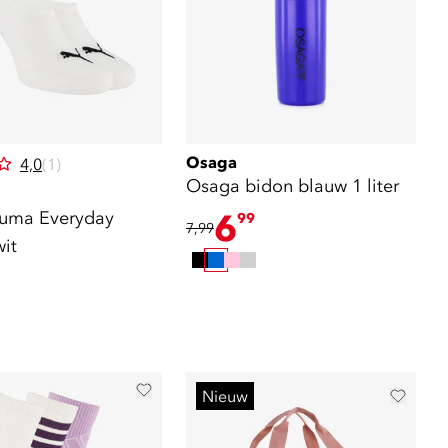
Osaga
4,0
(1)
Osaga bidon blauw 1 liter
Puma Everyday
6
99
7,99
wit
Nieuw