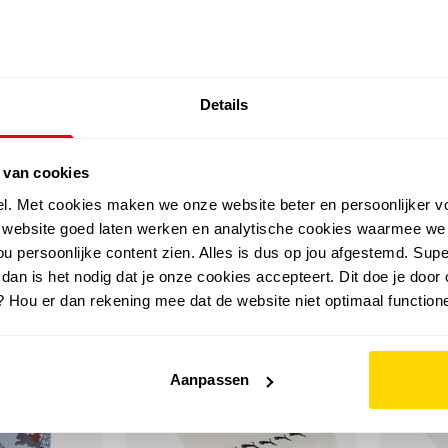
SALE: LAATSTE KANS!
Details
outdoor
zomer
merken
folder
sale
 van cookies
el. Met cookies maken we onze website beter en persoonlijker v
e website goed laten werken en analytische cookies waarmee we
u persoonlijke content zien. Alles is dus op jou afgestemd. Supe
 dan is het nodig dat je onze cookies accepteert. Dit doe je door 
? Hou er dan rekening mee dat de website niet optimaal functione
Aanpassen