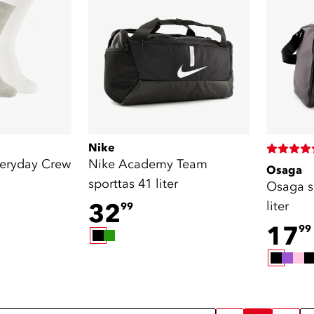
Nike
veryday Crew
Nike Academy Team
Osaga
sporttas 41 liter
Osaga s
32
liter
99
17
99