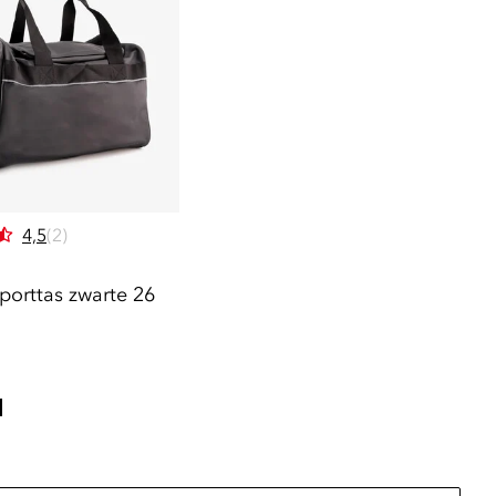
4,5
(2)
porttas zwarte 26