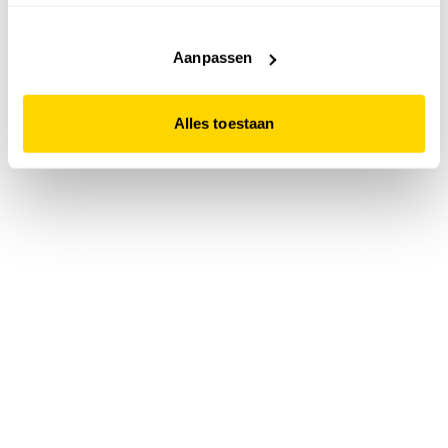
accepteert. Dit doe je door op "Alles toestaan" te klikken.
Liever geen cookies? Hou er dan rekening mee dat de
website niet optimaal functioneert.
Aanpassen
Alles toestaan