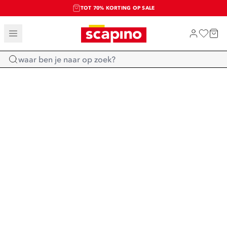
TOT 70% KORTING OP SALE
SALE: LAATSTE KANS!
SHOP NIEUW
Home