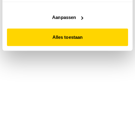
accepteert. Dit doe je door op "Alles toestaan" te klikken.
Liever geen cookies? Hou er dan rekening mee dat de
website niet optimaal functioneert.
Aanpassen
Alles toestaan