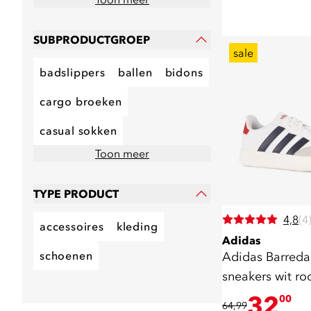
SUBPRODUCTGROEP
sale
badslippers
ballen
bidons
cargo broeken
casual sokken
Toon meer
TYPE PRODUCT
4,8
(4
accessoires
kleding
Adidas
schoenen
Adidas Barreda
sneakers wit ro
32
00
64,99