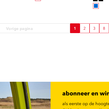
1
2
3
8
Vorige pagina
abonneer en wi
als eerste op de hoogt