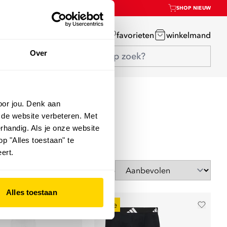
SHOP NIEUW
mijn account
favorieten
winkelmand
Over
oor jou. Denk aan
 de website verbeteren. Met
rhandig. Als je onze website
op "Alles toestaan" te
ert.
Sorteer op
Alles toestaan
sale