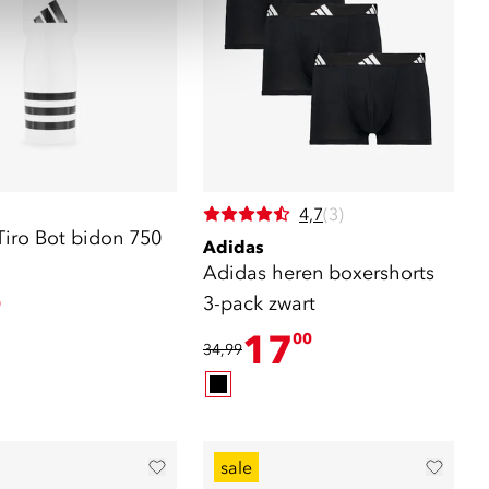
4,7
(3)
Tiro Bot bidon 750
Adidas
Adidas heren boxershorts
3-pack zwart
0
17
00
34,99
sale