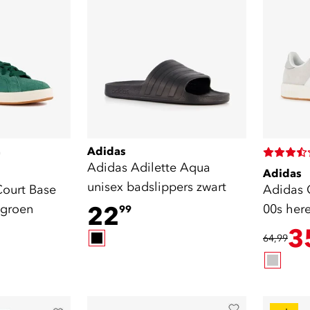
Adidas
)
Adidas Adilette Aqua
Adidas
unisex badslippers zwart
ourt Base
Adidas 
 groen
22
00s here
99
3
64,99