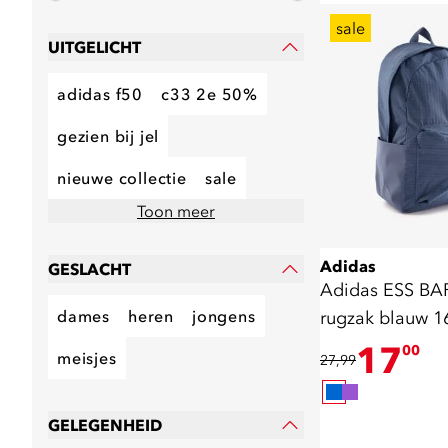
sale
UITGELICHT
adidas f50
c33 2e 50%
gezien bij jel
nieuwe collectie
sale
Toon meer
Adidas
GESLACHT
Adidas ESS BA
dames
heren
jongens
rugzak blauw 16
17
00
meisjes
27,99
GELEGENHEID