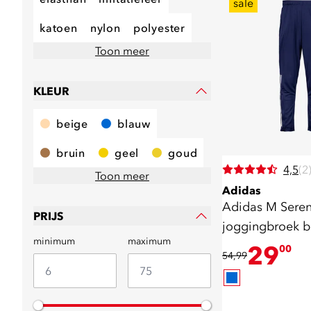
sale
katoen
nylon
polyester
Toon meer
KLEUR
beige
blauw
bruin
geel
goud
4,5
(2
Toon meer
Adidas
Adidas M Sereno heren
PRIJS
joggingbroek 
minimum
maximum
29
00
54,99