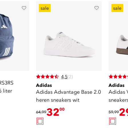
sale
sale
4,5
(2)
RS3RS
Adidas
Adidas
 liter
Adidas Advantage Base 2.0
Adidas 
heren sneakers wit
sneakers
32
2
00
64,99
59,99