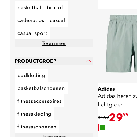
basketbal
bruiloft
cadeautips
casual
casual sport
Toon meer
PRODUCTGROEP
badkleding
basketbalschoenen
Adidas
Adidas heren 
fitnessaccessoires
lichtgroen
fitnesskleding
29
99
34,99
fitnessschoenen
Toon meer