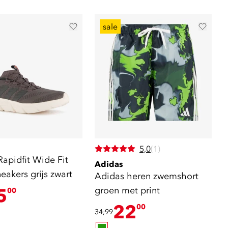
sale
5,0
(1)
apidfit Wide Fit
Adidas
eakers grijs zwart
Adidas heren zwemshort
5
groen met print
00
22
00
34,99