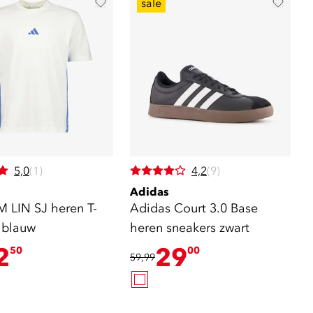
sale
5,0
(1)
4,2
(9)
Adidas
M LIN SJ heren T-
Adidas Court 3.0 Base
t blauw
heren sneakers zwart
2
29
50
00
59,99