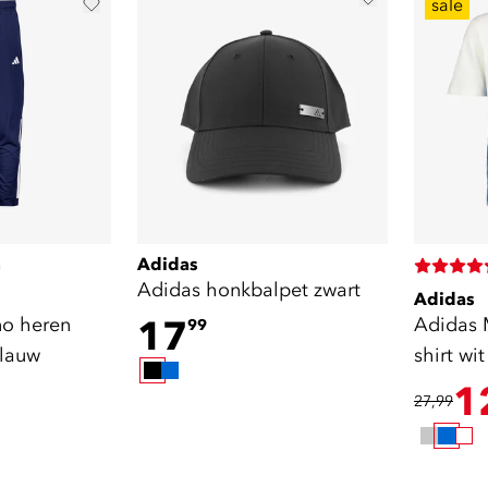
sale
Adidas
)
Adidas honkbalpet zwart
Adidas
17
Adidas 
99
blauw
shirt wi
1
27,99