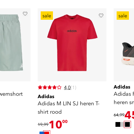
sale
sale
Adidas
4,0
(1)
zwemshort
Adidas R
Adidas
heren sn
Adidas M LIN SJ heren T-
shirt rood
4
64,99
10
00
19,99