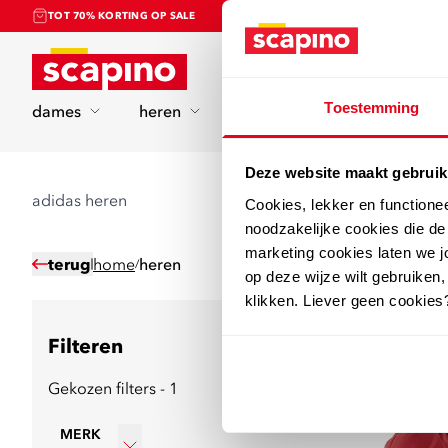
TOT 70% KORTING OP SALE
Home
Toestemming
dames
heren
kinderen
sport
Deze website maakt gebruik
adidas heren
Cookies, lekker en functione
noodzakelijke cookies die d
marketing cookies laten we jo
terug
home
heren
/
op deze wijze wilt gebruiken,
klikken. Liever geen cookies
176
producten
Filteren
Gekozen filters - 1
sale
MERK