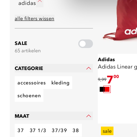
adidas
alle filters wissen
SALE
65 artikelen
Adidas
Adidas Linear 
CATEGORIE
7
00
9,99
accessoires
kleding
schoenen
MAAT
37
37 1/3
37/39
38
sale