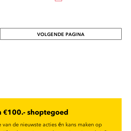
VOLGENDE PAGINA
n €100.- shoptegoed
e van de nieuwste acties én kans maken op