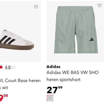
Adidas
4,8
(6)
Adidas WE BAS VW SHO
heren sportshort
VL Court Base heren
 wit
27
99
9
00