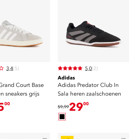
3,4
(5)
5,0
(2)
Adidas
Grand Court Base
Adidas Predator Club In
n sneakers grijs
Sala heren zaalschoenen
5
29
00
00
59,99