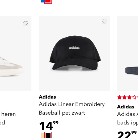
Adidas
)
Adidas Linear Embroidery
Adidas
Baseball pet zwart
 heren
Adidas 
od
14
badslip
99
22
99