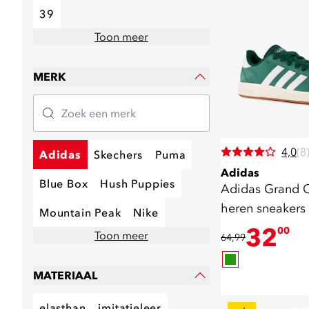
39
Toon meer
MERK
4,0
(8
Adidas
Skechers
Puma
Adidas
Blue Box
Hush Puppies
Adidas Grand C
heren sneakers
Mountain Peak
Nike
32
00
Toon meer
64,99
MATERIAAL
elasthan
imitatieleer