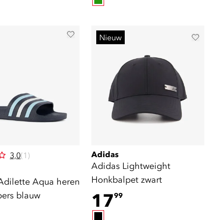
Nieuw
Adidas
3,0
(1)
Adidas Lightweight
Honkbalpet zwart
Adilette Aqua heren
pers blauw
17
99