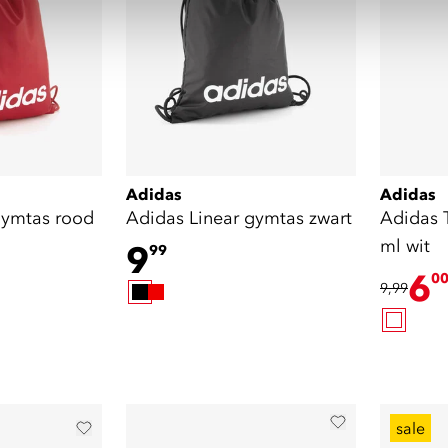
Adidas
Adidas
gymtas rood
Adidas Linear gymtas zwart
Adidas 
ml wit
9
99
6
0
9,99
sale