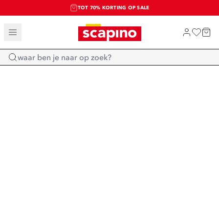
TOT 70% KORTING OP SALE
SALE: LAATSTE KANS!
SHOP NIEUW
Home