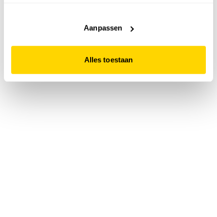
accepteert. Dit doe je door op "Alles toestaan" te klikken.
Liever geen cookies? Hou er dan rekening mee dat de
website niet optimaal functioneert.
Aanpassen
Alles toestaan