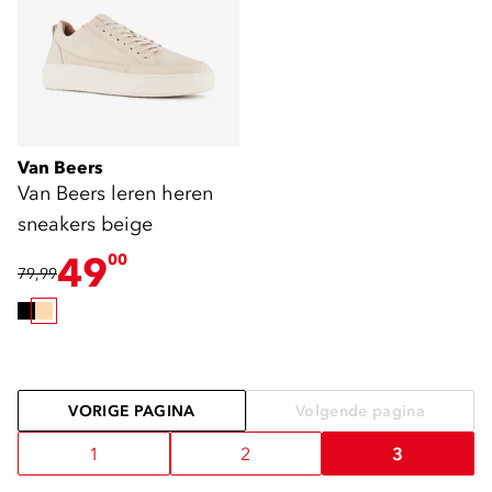
Van Beers
Van Beers leren heren
sneakers beige
49
00
79,99
VORIGE PAGINA
Volgende pagina
1
2
3