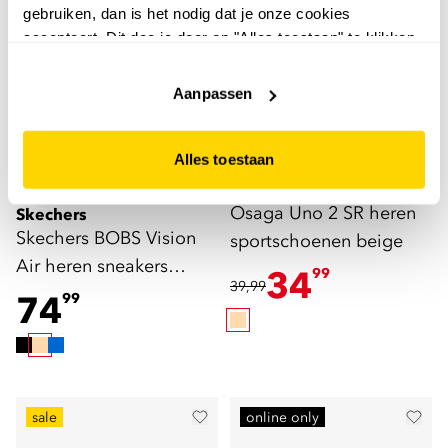
gebruiken, dan is het nodig dat je onze cookies
accepteert. Dit doe je door op "Alles toestaan" te klikken.
Liever geen cookies? Hou er dan rekening mee dat de
website niet optimaal functioneert.
Aanpassen
Alles toestaan
5,0
Osaga
Osaga Uno 2 SR heren
Skechers
Skechers BOBS Vision
sportschoenen beige
Air heren sneakers
34
99
39,99
beige
74
99
sale
online only