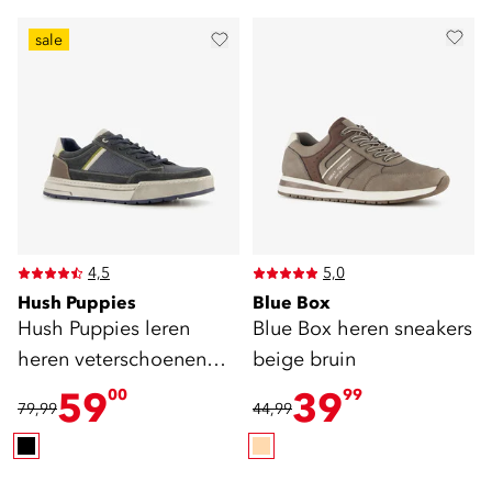
sale
4,5
5,0
Hush Puppies
Blue Box
Hush Puppies leren
Blue Box heren sneakers
heren veterschoenen
beige bruin
blauw
59
39
00
99
79,99
44,99