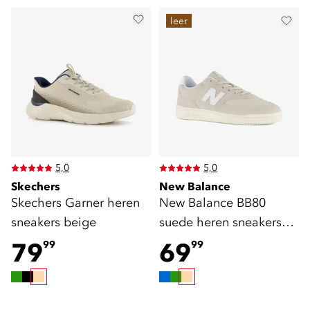
leer
5,0
5,0
Skechers
New Balance
Skechers Garner heren
New Balance BB80
sneakers beige
suede heren sneakers
beige
79
69
99
99