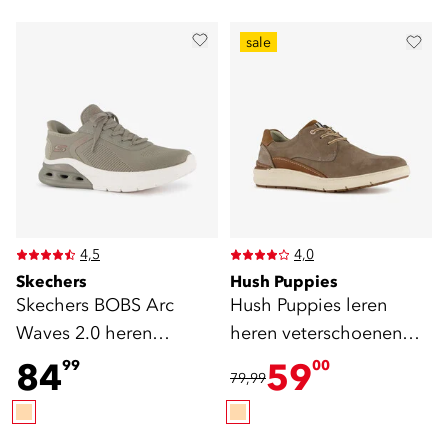
sale
4,5
4,0
Skechers
Hush Puppies
Skechers BOBS Arc
Hush Puppies leren
Waves 2.0 heren
heren veterschoenen
sneakers beige
beige bruin
84
59
99
00
79,99