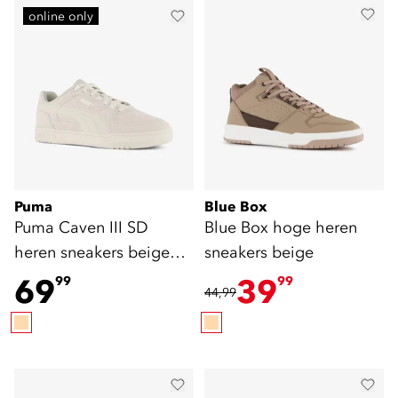
online only
Puma
Blue Box
Puma Caven III SD
Blue Box hoge heren
heren sneakers beige
sneakers beige
wit
69
39
99
99
44,99