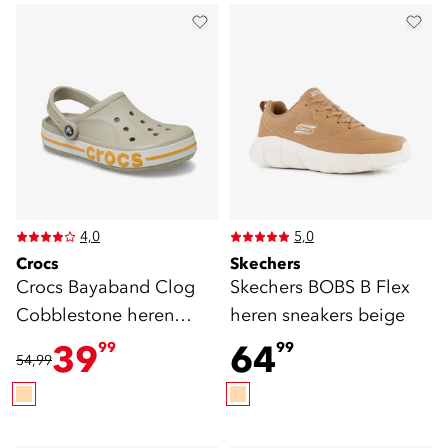
4,0
5,0
Crocs
Skechers
Crocs Bayaband Clog
Skechers BOBS B Flex
Cobblestone heren
heren sneakers beige
klompen
39
64
99
99
54,99