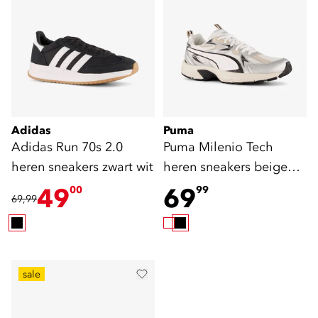
Adidas
Puma
Adidas Run 70s 2.0
Puma Milenio Tech
heren sneakers zwart wit
heren sneakers beige
zilver
49
69
00
99
69,99
sale