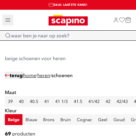
SALE: LAATSTE KANS!
TOT 70% KORTING OP SALE
SHOP NIEUW
Home
beige schoenen voor heren
terug
home
heren
schoenen
/
/
Maat
39
40
40.5
41
41 1/3
41.5
41/42
42
42/43
Kleur
Beige
Blauw
Brons
Bruin
Cognac
Geel
Goud
Gr
69
producten