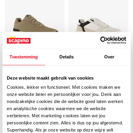
Toestemming
Details
Over
4,8
5,0
Hush Puppies
Blue Box
Hush Puppies heren
Blue Box heren sneakers
Deze website maakt gebruik van cookies
sneakers beige
beige
Cookies, lekker en functioneel. Met cookies maken we
39
12
99
50
49,99
44,99
onze website beter en persoonlijker voor jou. Denk aan
noodzakelijke cookies die de website goed laten werken
en analytische cookies waarmee we de website
verbeteren. Met marketing cookies laten we jou
persoonlijke content zien. Alles is dus op jou afgestemd.
leer
Nieuw
Superhandig. Als je onze website op deze wijze wilt