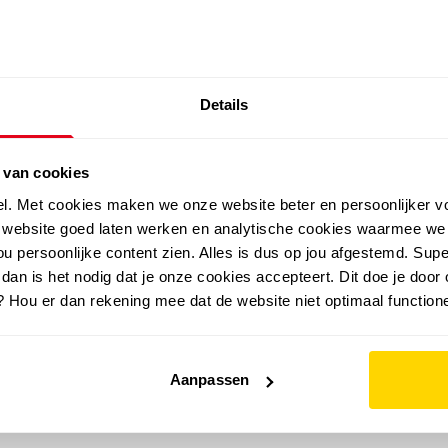
SALE: LAATSTE KANS!
Details
outdoor
zomer
merken
folder
sale
 van cookies
el. Met cookies maken we onze website beter en persoonlijker v
e website goed laten werken en analytische cookies waarmee we
u persoonlijke content zien. Alles is dus op jou afgestemd. Supe
 dan is het nodig dat je onze cookies accepteert. Dit doe je door 
? Hou er dan rekening mee dat de website niet optimaal functione
Aanpassen