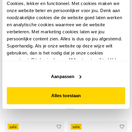
Cookies, lekker en functioneel. Met cookies maken we
onze website beter en persoonlijker voor jou. Denk aan
noodzakelijke cookies die de website goed laten werken
en analytische cookies waarmee we de website
verbeteren. Met marketing cookies laten we jou
persoonlijke content zien. Alles is dus op jou afgestemd.
Superhandig. Als je onze website op deze wijze wilt
gebruiken, dan is het nodig dat je onze cookies
4,2
Skechers
accepteert. Dit doe je door op "Alles toestaan" te klikken.
Skechers League -
Skechers
Liever geen cookies? Hou er dan rekening mee dat de
Skechers Lattimore -
Imperion heren sneakers
website niet optimaal functioneert.
Aanpassen
Radium heren sneakers
wit grijs
45
00
64,99
taupe
35
00
69,99
Alles toestaan
sale
sale