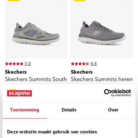
5,0
4,4
Skechers
Skechers
Skechers Summits South
Skechers Summits heren
Rim heren sneakers grijs
sneakers grijs
39
35
00
00
54,99
69,99
Toestemming
Details
Over
Deze website maakt gebruik van cookies
sale
sale