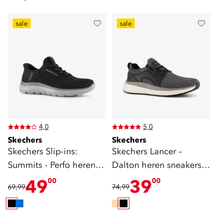
sale
sale
4,0
5,0
Skechers
Skechers
Skechers Slip-ins:
Skechers Lancer –
Summits - Perfo heren
Dalton heren sneakers
sneakers zwart
zwart
49
39
00
00
69,99
74,99