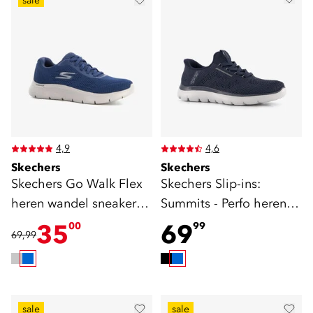
sale
4,9
4,6
Skechers
Skechers
Skechers Go Walk Flex
Skechers Slip-ins:
heren wandel sneakers
Summits - Perfo heren
blauw
sneakers blauw
35
69
00
99
69,99
sale
sale