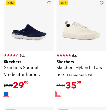
sale
sale
4,1
4,6
Skechers
Skechers
Skechers Summits
Skechers Hyland - Lars
Vindicator heren
heren sneakers wit
instappers
29
35
00
00
59,99
74,99