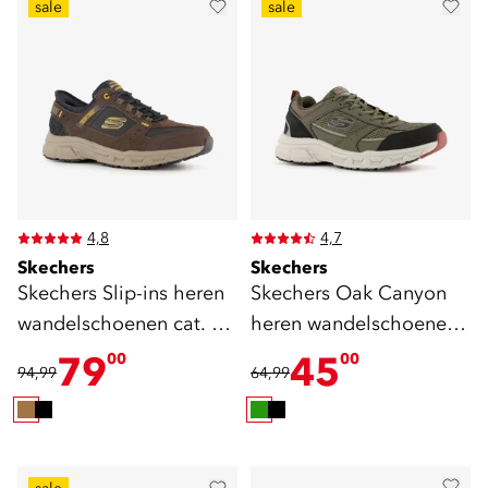
sale
sale
4,8
4,7
Skechers
Skechers
Skechers Slip-ins heren
Skechers Oak Canyon
wandelschoenen cat. A
heren wandelschoenen
bruin
cat. A groen
79
45
00
00
94,99
64,99