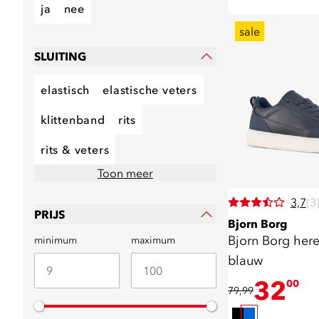
ja
nee
sale
SLUITING
elastisch
elastische veters
klittenband
rits
rits & veters
Toon meer
3,7
(3
PRIJS
Bjorn Borg
Bjorn Borg her
minimum
maximum
blauw
32
00
79,99