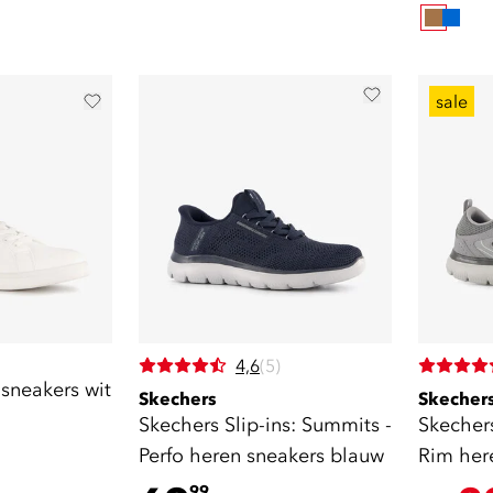
sale
4,6
(5)
sneakers wit
Skechers
Skecher
Skechers Slip-ins: Summits -
Skecher
Perfo heren sneakers blauw
Rim here
99