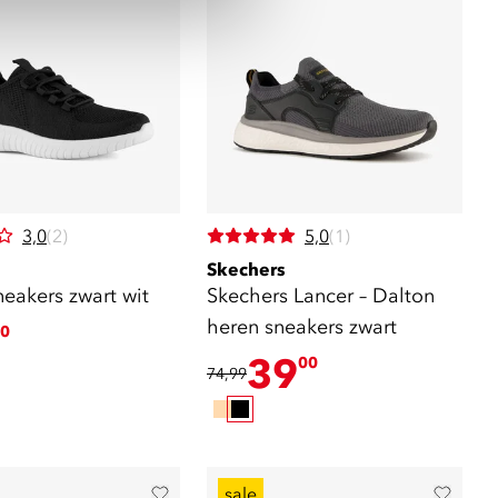
3,0
(2)
5,0
(1)
Skechers
eakers zwart wit
Skechers Lancer – Dalton
heren sneakers zwart
0
39
00
74,99
sale