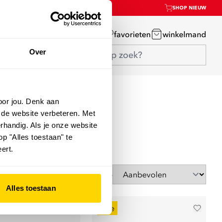
SHOP NIEUW
mijn account
favorieten
winkelmand
Over
oor jou. Denk aan
 de website verbeteren. Met
rhandig. Als je onze website
op "Alles toestaan" te
ert.
Sorteer op
Alles toestaan
sale