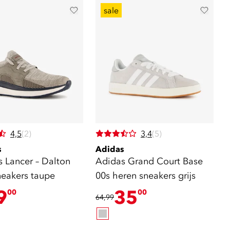
sale
4,5
(2)
3,4
(5)
s
Adidas
s Lancer – Dalton
Adidas Grand Court Base
neakers taupe
00s heren sneakers grijs
9
35
00
00
64,99