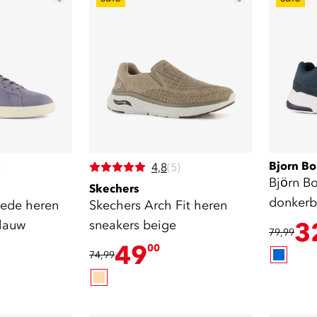
Bjorn Bo
)
4,8
(5)
Björn B
Skechers
donkerb
ede heren
Skechers Arch Fit heren
blauw
sneakers beige
3
79,99
49
00
74,99