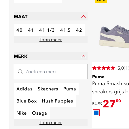
MAAT
40
41
41 1/3
41.5
42
Toon meer
MERK
5,0
(1
Puma
Puma Smash su
Adidas
Skechers
Puma
sneakers grijs 
27
Blue Box
Hush Puppies
00
54,99
Nike
Osaga
Toon meer