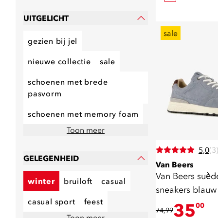
UITGELICHT
sale
gezien bij jel
nieuwe collectie
sale
schoenen met brede
pasvorm
schoenen met memory foam
Toon meer
5,0
(3
GELEGENHEID
Van Beers
Van Beers suèd
winter
bruiloft
casual
sneakers blauw
casual sport
feest
35
00
74,99
Toon meer