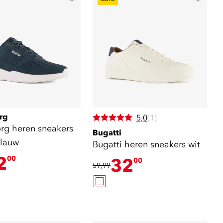
rg
5,0
(1)
org heren sneakers
Bugatti
lauw
Bugatti heren sneakers wit
2
00
32
00
59,99