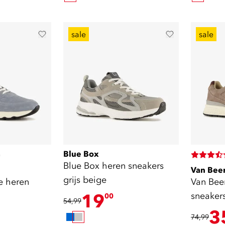
sale
sale
Blue Box
)
Blue Box heren sneakers
Van Bee
grijs beige
e heren
Van Bee
19
sneaker
00
54,99
3
74,99