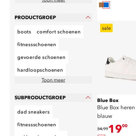
PRODUCTGROEP
sale
boots
comfort schoenen
fitnessschoenen
gevoerde schoenen
hardloopschoenen
Toon meer
SUBPRODUCTGROEP
Blue Box
Blue Box heren 
dad sneakers
blauw
fitnessschoenen
19
00
34,99