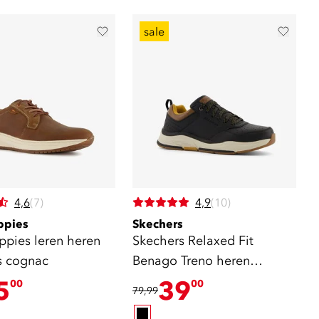
sale
4,6
(7)
4,9
(10)
ppies
Skechers
ppies leren heren
Skechers Relaxed Fit
s cognac
Benago Treno heren
sneakers
5
39
00
00
79,99