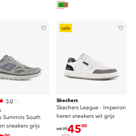
sale
Skechers
5,0
(1)
Skechers League - Imperion
s
heren sneakers wit grijs
s Summits South
n sneakers grijs
45
00
64,99
00