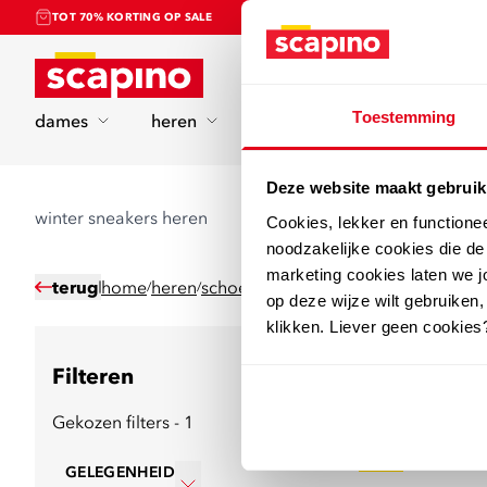
TOT 70% KORTING OP SALE
Home
Toestemming
dames
heren
kinderen
sport
Deze website maakt gebruik
winter sneakers heren
Cookies, lekker en functione
noodzakelijke cookies die d
marketing cookies laten we jo
terug
home
heren
schoenen
sneakers
/
/
/
op deze wijze wilt gebruiken,
klikken. Liever geen cookies
Filteren
244
producten
Gekozen filters - 1
sale
GELEGENHEID