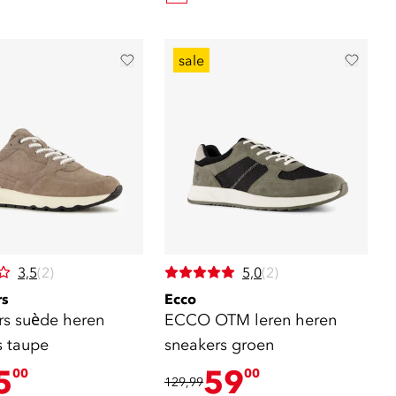
sale
3,5
(2)
5,0
(2)
rs
Ecco
rs suède heren
ECCO OTM leren heren
s taupe
sneakers groen
5
59
00
00
129,99