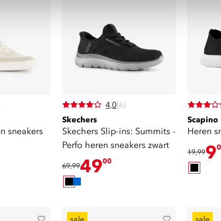
)
4,0
(6)
Skechers
Scapino
en sneakers
Skechers Slip-ins: Summits -
Heren sn
Perfo heren sneakers zwart
9
0
19,99
49
00
69,99
sale
sale