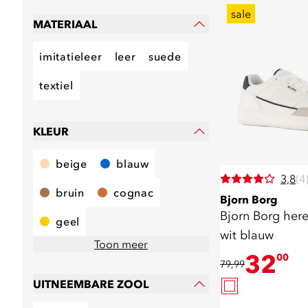
sale
MATERIAAL
imitatieleer
leer
suede
textiel
KLEUR
beige
blauw
3,8
(4
bruin
cognac
Bjorn Borg
Bjorn Borg her
geel
wit blauw
Toon meer
32
00
79,99
UITNEEMBARE ZOOL