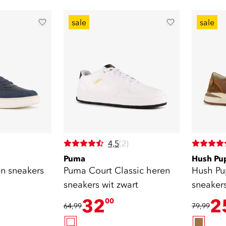
sale
sale
)
4,5
(2)
Puma
Hush Pu
en sneakers
Puma Court Classic heren
Hush Pu
sneakers wit zwart
sneaker
32
2
00
64,99
79,99