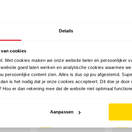
SALE: LAATSTE KANS!
Details
outdoor
zomer
merken
folder
sale
 van cookies
el. Met cookies maken we onze website beter en persoonlijker v
e website goed laten werken en analytische cookies waarmee we
u persoonlijke content zien. Alles is dus op jou afgestemd. Supe
 dan is het nodig dat je onze cookies accepteert. Dit doe je door 
? Hou er dan rekening mee dat de website niet optimaal functione
Aanpassen
sale
sale