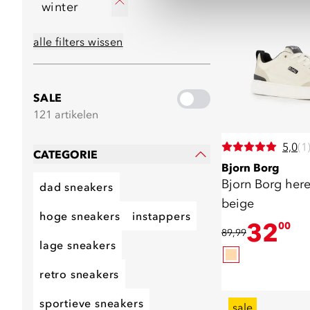
winter
alle filters wissen
SALE
121 artikelen
5,0
(1
CATEGORIE
Bjorn Borg
Bjorn Borg her
dad sneakers
beige
hoge sneakers
instappers
32
00
89,99
lage sneakers
retro sneakers
sportieve sneakers
sale