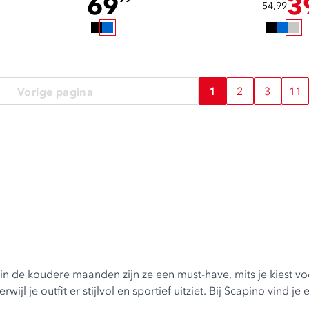
69
3
54,99
1
2
3
11
Vorige pagina
n de koudere maanden zijn ze een must-have, mits je kiest voor
 je outfit er stijlvol en sportief uitziet. Bij Scapino vind je 