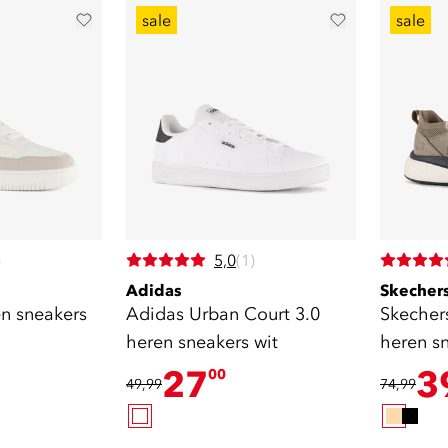
sale
sale
)
5,0
(1)
Adidas
Skecher
en sneakers
Adidas Urban Court 3.0
Skecher
heren sneakers wit
heren s
27
3
00
49,99
74,99