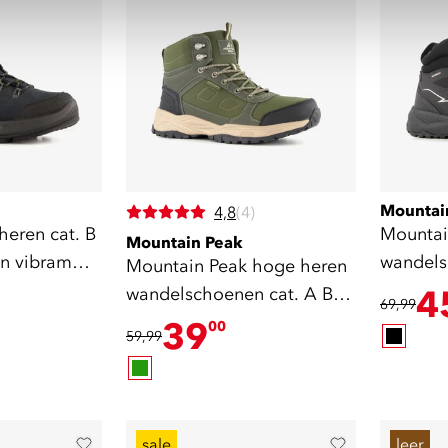
Mountai
4,8
(4)
heren cat. B
Mountai
Mountain Peak
n vibram
wandels
Mountain Peak hoge heren
zwart
wandelschoenen cat. A B
4
69,99
groen
39
00
59,99
sale
leer