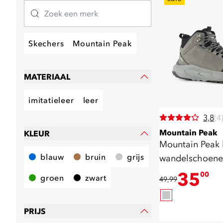
Skechers
Mountain Peak
MATERIAAL
imitatieleer
leer
3,8
(4
Mountain Peak
KLEUR
Mountain Peak
blauw
bruin
grijs
wandelschoenen 
B
35
00
groen
zwart
49,99
PRIJS