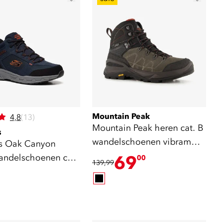
Mountain Peak
4,8
(13)
Mountain Peak heren cat. B
s
wandelschoenen vibram
s Oak Canyon
zool zwart
andelschoenen cat.
69
00
139,99