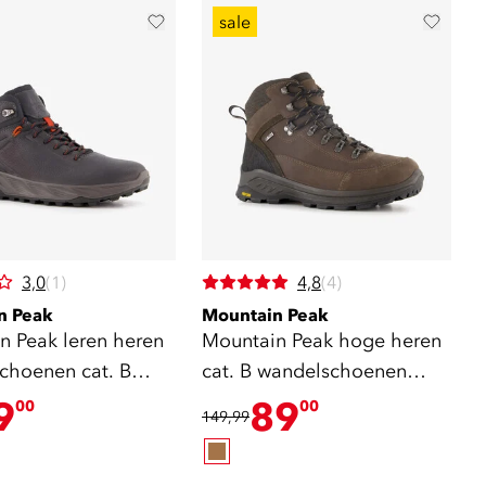
sale
3,0
(1)
4,8
(4)
n Peak
Mountain Peak
n Peak leren heren
Mountain Peak hoge heren
choenen cat. B
cat. B wandelschoenen
vibram zool bruin
9
89
00
00
149,99