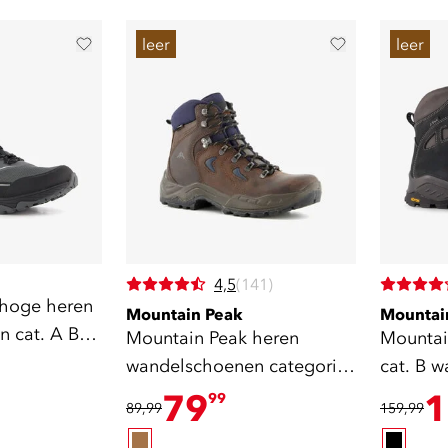
leer
leer
4,5
(141)
 hoge heren
Mountain Peak
Mountai
 cat. A B
Mountain Peak heren
Mountai
wandelschoenen categorie
cat. B 
B
vibram 
79
1
99
89,99
159,99