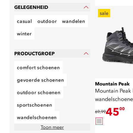
GELEGENHEID
sale
casual
outdoor
wandelen
winter
PRODUCTGROEP
comfort schoenen
gevoerde schoenen
Mountain Peak
Mountain Peak
outdoor schoenen
wandelschoenen
sportschoenen
grijs
45
00
69,99
wandelschoenen
Toon meer