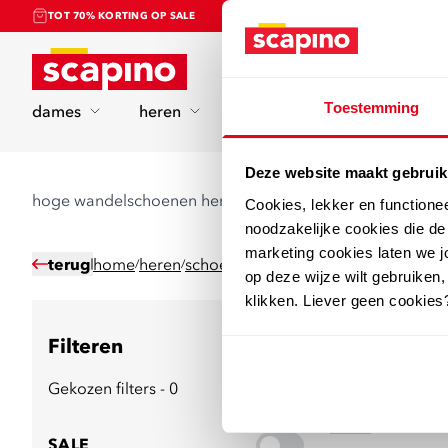
TOT 70% KORTING OP SALE
Home
Toestemming
dames
heren
kinderen
sport
Deze website maakt gebruik
hoge wandelschoenen heren
Cookies, lekker en functione
noodzakelijke cookies die d
marketing cookies laten we jo
terug
home
heren
schoenen
wandelschoenen
hoge wa
/
/
/
/
op deze wijze wilt gebruiken,
klikken. Liever geen cookies
Filteren
16
producten
Gekozen filters - 0
sale
SALE