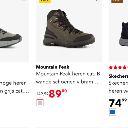
Mountain Peak
)
Mountain Peak heren cat. B
Skecher
wandelschoenen vibram
 hoge heren
Skecher
zool bruin
grijs cat. A
89
heren w
00
149,99
A B
74
99