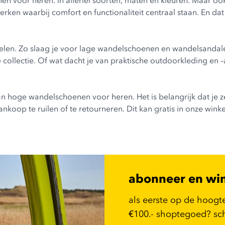
nen voor heren. In allerlei soorten, maten en kleuren. Maar o
erken waarbij comfort en functionaliteit centraal staan. En dat
delen. Zo slaag je voor
lage wandelschoenen
en
wandelsandal
 collectie. Of wat dacht je van praktische
outdoorkleding
en –
an hoge wandelschoenen voor heren. Het is belangrijk dat je z
nkoop te ruilen of te retourneren. Dit kan gratis in onze wink
abonneer en wi
als eerste op de hoogt
€100.- shoptegoed? schr