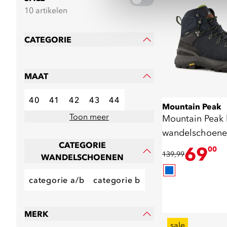
10 artikelen
CATEGORIE
MAAT
40
41
42
43
44
Mountain Peak
Toon meer
Mountain Peak 
wandelschoene
CATEGORIE
zool blauw
69
00
139,99
WANDELSCHOENEN
categorie a/b
categorie b
MERK
sale