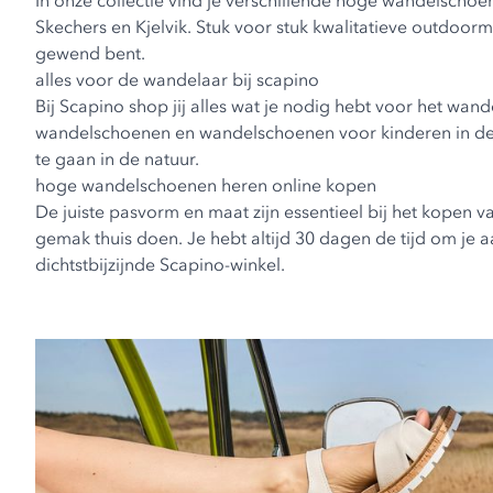
In onze collectie vind je verschillende hoge wandelschoe
Skechers
en
Kjelvik
. Stuk voor stuk kwalitatieve outdoorm
gewend bent.
alles voor de wandelaar bij scapino
Bij Scapino shop jij alles wat je nodig hebt voor het wan
wandelschoenen
en
wandelschoenen voor kinderen
in de
te gaan in de natuur.
hoge wandelschoenen heren online kopen
De juiste pasvorm en maat zijn essentieel bij het kopen v
gemak thuis doen. Je hebt altijd 30 dagen de tijd om je aa
dichtstbijzijnde
Scapino-winkel
.