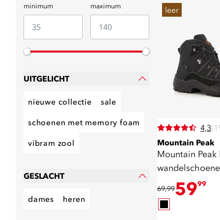
minimum
maximum
leer
UITGELICHT
nieuwe collectie
sale
schoenen met memory foam
4,3
(1
Mountain Peak
vibram zool
Mountain Peak 
wandelschoene
GESLACHT
59
99
69,99
dames
heren