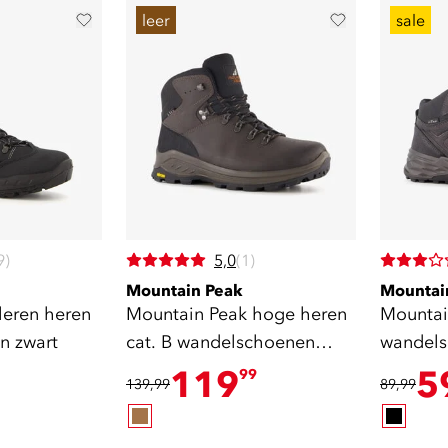
leer
sale
9)
5,0
(1)
Mountain Peak
Mountai
leren heren
Mountain Peak hoge heren
Mountai
n zwart
cat. B wandelschoenen
wandels
vibram zool bruin
zwart
119
5
99
139,99
89,99