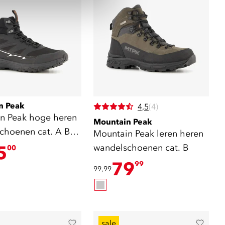
n Peak
4,5
(4)
n Peak hoge heren
Mountain Peak
choenen cat. A B
Mountain Peak leren heren
5
wandelschoenen cat. B
00
79
99
99,99
sale