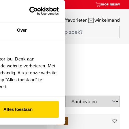
SHOP NIEUW
mijn account
favorieten
winkelmand
Over
oor jou. Denk aan
 de website verbeteren. Met
rhandig. Als je onze website
op "Alles toestaan" te
ert.
Sorteer op
Alles toestaan
leer