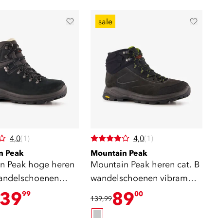
sale
4,0
(1)
4,0
(1)
n Peak
Mountain Peak
n Peak hoge heren
Mountain Peak heren cat. B
wandelschoenen
wandelschoenen vibram
zool
zool grijs
39
89
99
00
139,99