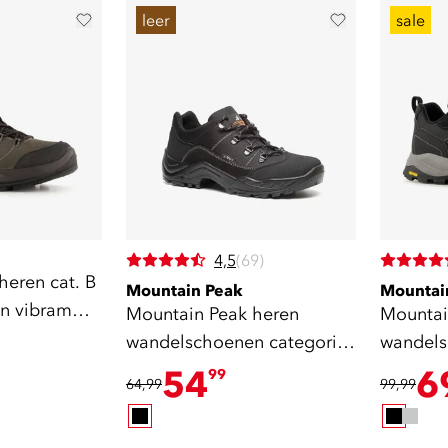
leer
sale
4,5
(69)
heren cat. B
Mountain Peak
Mountai
n vibram
Mountain Peak heren
Mountai
wandelschoenen categorie
wandels
A
zool zwa
54
6
99
64,99
99,99