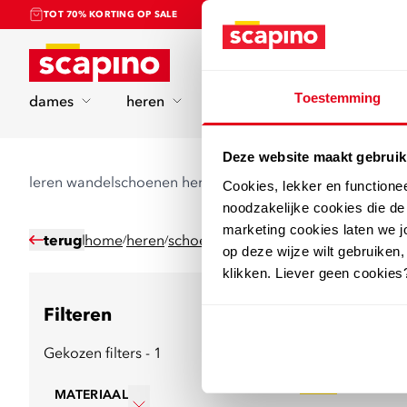
TOT 70% KORTING OP SALE
Home
Toestemming
dames
heren
kinderen
sport
Deze website maakt gebruik
leren wandelschoenen heren
Cookies, lekker en functione
noodzakelijke cookies die d
marketing cookies laten we jo
terug
home
heren
schoenen
wandelschoenen
/
/
/
op deze wijze wilt gebruiken,
klikken. Liever geen cookies
Filteren
24
producten
Gekozen filters - 1
sale
MATERIAAL