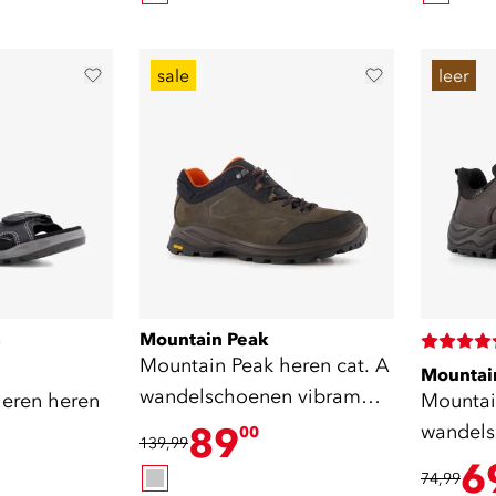
sale
leer
Mountain Peak
)
Mountain Peak heren cat. A
Mountai
wandelschoenen vibram
eren heren
Mountai
zool
89
wandels
00
139,99
A/B
6
74,99