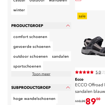
casual
outdoor
wandelen
winter
sale
PRODUCTGROEP
comfort schoenen
gevoerde schoenen
outdoor schoenen
sandalen
sportschoenen
5,0
(2
Toon meer
Ecco
ECCO Offroad l
SUBPRODUCTGROEP
sandalen blauw
hoge wandelschoenen
89
00
119,99