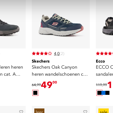
)
4,0
(2)
Skechers
Ecco
leren heren
Skechers Oak Canyon
ECCO Of
 cat. A
heren wandelschoenen cat.
sandale
A blauw
49
1
00
64,99
119,99
leer
sale