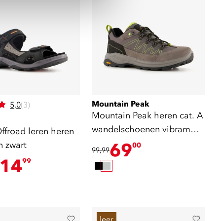
Mountain Peak
5,0
(3)
Mountain Peak heren cat. A
wandelschoenen vibram
froad leren heren
zool grijs
n zwart
69
00
99,99
14
99
leer