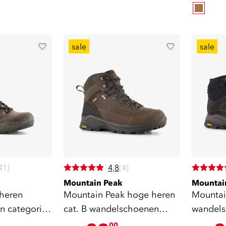
sale
sale
41)
4,8
(4)
Mountain Peak
Mountai
heren
Mountain Peak hoge heren
Mountai
n categorie
cat. B wandelschoenen
wandels
vibram zool bruin
zool grij
00