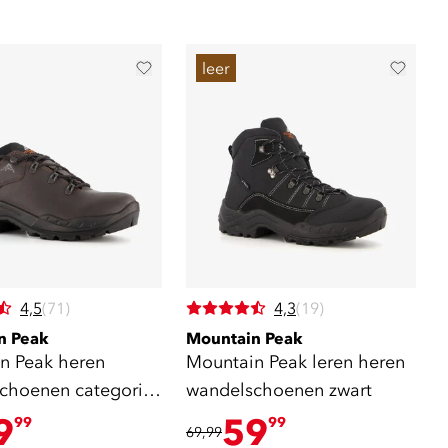
leer
4,5
(71)
4,3
(19)
n Peak
Mountain Peak
n Peak heren
Mountain Peak leren heren
choenen categorie
wandelschoenen zwart
9
59
99
99
69,99