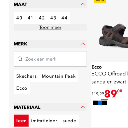
MAAT
40
41
42
43
44
Toon meer
MERK
Ecco
ECCO Offroad l
Skechers
Mountain Peak
sandalen zwart
Ecco
89
00
119,99
MATERIAAL
leer
imitatieleer
suede