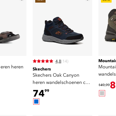
Mountai
4,8
(14)
eren heren
Mountai
Skechers
wandels
Skechers Oak Canyon
zool bru
heren wandelschoenen cat.
8
149,99
A B
74
99