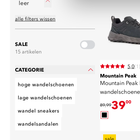
leer
alle filters wissen
SALE
15 artikelen
5,0
(1
CATEGORIE
Mountain Peak
Mountain Peak 
hoge wandelschoenen
wandelschoenen
lage wandelschoenen
zwart
39
00
89,99
wandel sneakers
wandelsandalen
sale