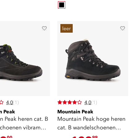
leer
4,0
(1)
4,0
(1)
n Peak
Mountain Peak
n Peak heren cat. B
Mountain Peak hoge heren
choenen vibram
cat. B wandelschoenen
s
vibram zool
00
99