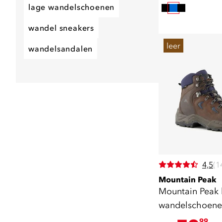
lage wandelschoenen
wandel sneakers
leer
wandelsandalen
4,5
(1
Mountain Peak
Mountain Peak 
wandelschoene
B
99