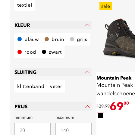
textiel
sale
KLEUR
blauw
bruin
grijs
rood
zwart
SLUITING
Mountain Peak
Mountain Peak 
klittenband
veter
wandelschoene
zool zwart
69
00
PRIJS
139,99
minimum
maximum