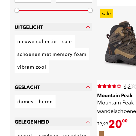
sale
UITGELICHT
nieuwe collectie
sale
schoenen met memory foam
vibram zool
4,2
(8
GESLACHT
Mountain Peak
dames
heren
Mountain Peak 
wandelschoene
A/B
20
00
GELEGENHEID
79,99