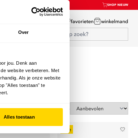
SHOP NIEUW
mijn account
favorieten
winkelmand
Over
oor jou. Denk aan
 de website verbeteren. Met
rhandig. Als je onze website
op "Alles toestaan" te
ert.
Sorteer op
Alles toestaan
sale