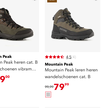
n Peak
4,5
(4)
n Peak heren cat. B
Mountain Peak
choenen vibram
Mountain Peak leren heren
in
9
wandelschoenen cat. B
00
79
99
99,99