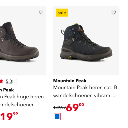
sale
Mountain Peak
5,0
(1)
Mountain Peak heren cat. B
n Peak
wandelschoenen vibram
n Peak hoge heren
zool blauw
wandelschoenen
69
00
139,99
ool bruin
19
99