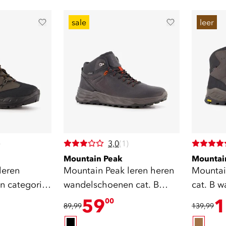
sale
leer
)
3,0
(1)
Mountain Peak
Mountai
leren
Mountain Peak leren heren
Mountai
n categorie
wandelschoenen cat. B
cat. B 
zwart
vibram z
59
1
00
89,99
139,99