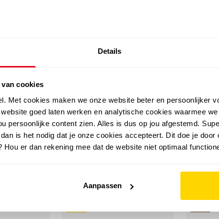
SALE: LAATSTE KANS!
Details
outdoor
zomer
merken
folder
sale
 van cookies
el. Met cookies maken we onze website beter en persoonlijker v
e website goed laten werken en analytische cookies waarmee we
u persoonlijke content zien. Alles is dus op jou afgestemd. Supe
 dan is het nodig dat je onze cookies accepteert. Dit doe je door 
? Hou er dan rekening mee dat de website niet optimaal functione
Aanpassen
sale
leer