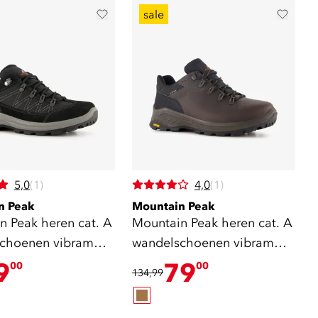
sale
5,0
(1)
4,0
(1)
n Peak
Mountain Peak
n Peak heren cat. A
Mountain Peak heren cat. A
choenen vibram
wandelschoenen vibram
rt
zool
9
79
00
00
134,99