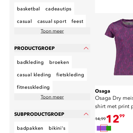
basketbal
cadeautips
casual
casual sport
feest
Toon meer
PRODUCTGROEP
badkleding
broeken
casual kleding
fietskleding
fitnesskleding
Osaga
Toon meer
Osaga Dry meisj
shirt met print 
SUBPRODUCTGROEP
12
99
14,99
badpakken
bikini's