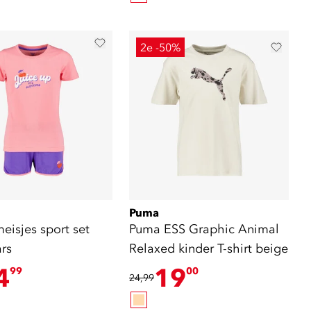
2e -50%
Puma
eisjes sport set
Puma ESS Graphic Animal
rs
Relaxed kinder T-shirt beige
4
19
99
00
24,99