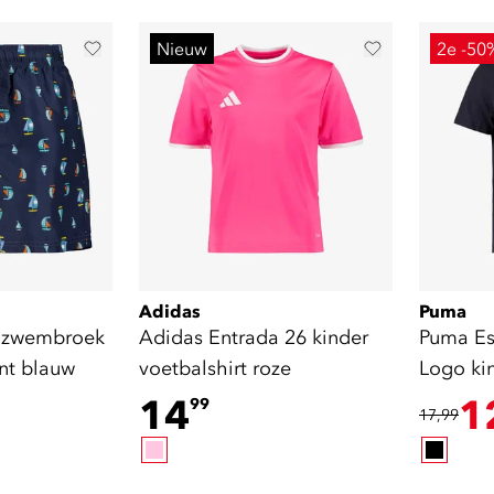
Nieuw
2e -50
Adidas
Puma
 zwembroek
Adidas Entrada 26 kinder
Puma Es
nt blauw
voetbalshirt roze
Logo kin
donkerb
14
1
99
17,99