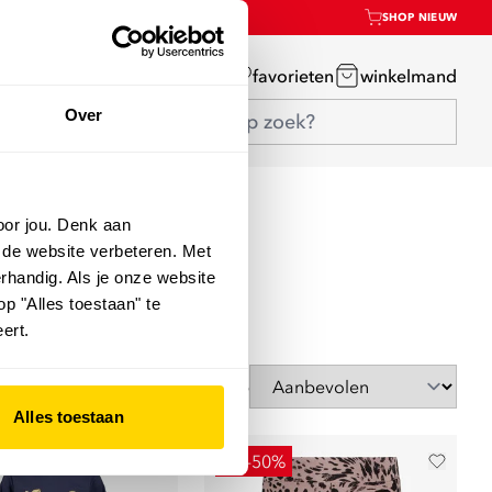
SHOP NIEUW
mijn account
favorieten
winkelmand
Over
oor jou. Denk aan
 de website verbeteren. Met
rhandig. Als je onze website
op "Alles toestaan" te
ert.
Sorteer op
Alles toestaan
2e -50%