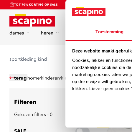
TOT 70% KORTING OP SALE
Home
Toestemming
dames
heren
kinderen
sport
Deze website maakt gebruik
sportkleding kind
Cookies, lekker en functione
noodzakelijke cookies die d
marketing cookies laten we jo
terug
home
kinderen
kleding
sportkleding
/
/
/
op deze wijze wilt gebruiken,
klikken. Liever geen cookies
Filteren
386
producten
Gekozen filters - 0
sale
SALE