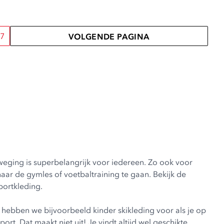
7
VOLGENDE PAGINA
eweging is superbelangrijk voor iedereen. Zo ook voor
aar de gymles of voetbaltraining te gaan. Bekijk de
portkleding
.
 Zo hebben we bijvoorbeeld
kinder skikleding
voor als je op
rt. Dat maakt niet uit! Je vindt altijd wel geschikte