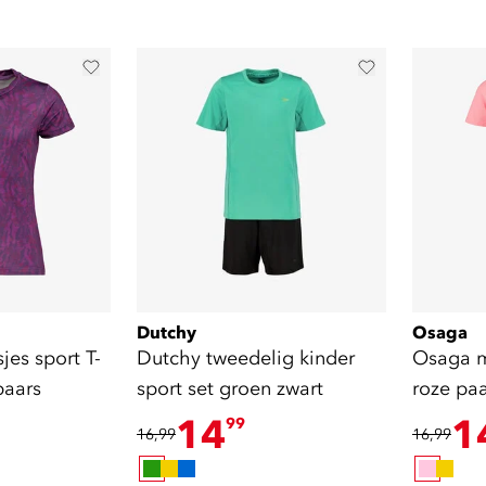
Dutchy
Osaga
es sport T-
Dutchy tweedelig kinder
Osaga m
paars
sport set groen zwart
roze paa
14
1
99
16,99
16,99