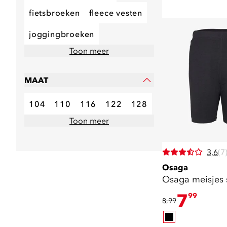
fietsbroeken
fleece vesten
joggingbroeken
Toon meer
MAAT
104
110
116
122
128
Toon meer
3,6
(7
Osaga
Osaga meisjes 
7
99
8,99