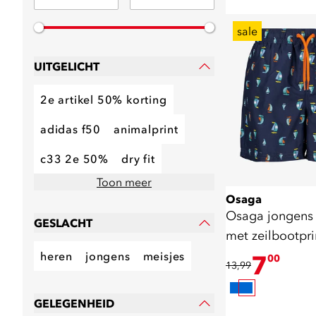
sale
UITGELICHT
2e artikel 50% korting
adidas f50
animalprint
c33 2e 50%
dry fit
Toon meer
Osaga
Osaga jongens
GESLACHT
met zeilbootpri
heren
jongens
meisjes
7
00
13,99
GELEGENHEID