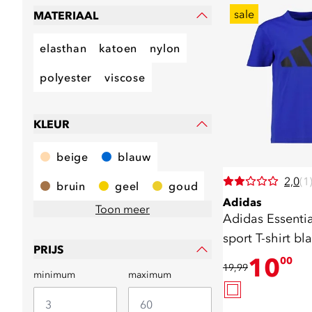
sale
MATERIAAL
elasthan
katoen
nylon
polyester
viscose
KLEUR
beige
blauw
2,0
(1
bruin
geel
goud
Adidas
Toon meer
Adidas Essentia
sport T-shirt bl
PRIJS
10
00
19,99
minimum
maximum