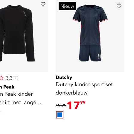
Nieuw
Dutchy
3,3
(7)
Dutchy kinder sport set
n Peak
donkerblauw
n Peak kinder
shirt met lange
17
99
19,99
n
9