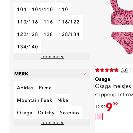
104
104/110
110
110/116
116
116/122
122/128
128
128/134
134/140
Toon meer
5,0
(1
MERK
Osaga
Osaga meisjes 
Adidas
Puma
stippenprint ro
Mountain Peak
Nike
9
99
12,99
Osaga
Dutchy
Scapino
Toon meer