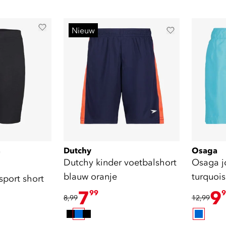
Nieuw
Dutchy
Osaga
)
Dutchy kinder voetbalshort
Osaga j
blauw oranje
turquoi
sport short
7
9
99
9
8,99
12,99