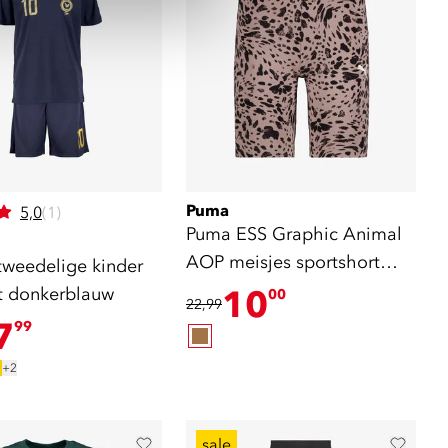
Puma
5,0
(1)
Puma ESS Graphic Animal
AOP meisjes sportshort
tweedelige kinder
bruin
et donkerblauw
10
00
22,99
7
99
+2
sale