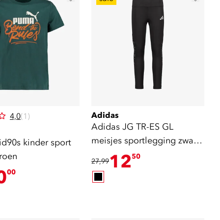
Adidas
4,0
(1)
Adidas JG TR-ES GL
meisjes sportlegging zwart
d90s kinder sport
zilver
groen
12
50
27,99
0
00