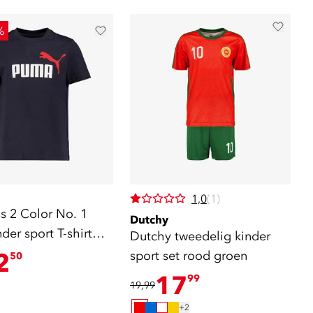
%
1,0
(1)
s 2 Color No. 1
Dutchy
der sport T-shirt
Dutchy tweedelig kinder
lauw
2
sport set rood groen
50
17
99
19,99
+2