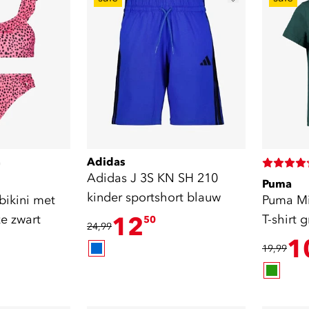
Adidas
)
Adidas J 3S KN SH 210
Puma
kinder sportshort blauw
bikini met
Puma Mi
ze zwart
12
T-shirt 
50
24,99
1
19,99