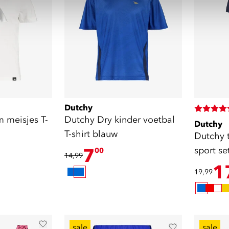
Dutchy
 meisjes T-
Dutchy Dry kinder voetbal
Dutchy
T-shirt blauw
Dutchy 
7
sport s
00
14,99
1
19,99
sale
sale