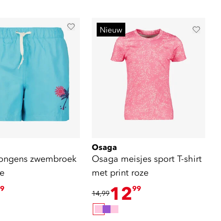
Nieuw
Osaga
ongens zwembroek
Osaga meisjes sport T-shirt
se
met print roze
12
9
99
14,99