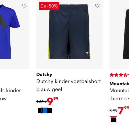
2e -50%
Dutchy
)
Dutchy kinder voetbalshort
Mountai
blauw geel
ls kinder
Mountai
auw
9
thermo 
99
12,99
mouwe
7
9
8,99