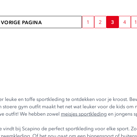
1
2
3
4
1
VORIGE PAGINA
er leuke en toffe sportkleding te ontdekken voor je kroost. B
stoere gym outfit maakt het net wat leuker voor de kids om n
uwe outfit! We hebben zowel
meisjes sportkleding
en
jongens s
? Je vindt bij Scapino de perfect sportkleding voor elke sport.
r zwemkleding
. Of het nou gaat om een binnensport of buitenspo