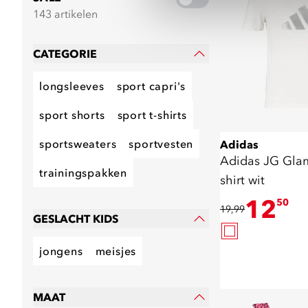
143 artikelen
CATEGORIE
longsleeves
sport capri's
sport shorts
sport t-shirts
sportsweaters
sportvesten
Adidas
Adidas JG Glam
trainingspakken
shirt wit
12
50
19,99
GESLACHT KIDS
jongens
meisjes
MAAT