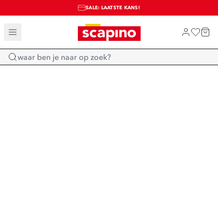
SALE: LAATSTE KANS!
TOT 70% KORTING OP SALE
SHOP NIEUW
Home