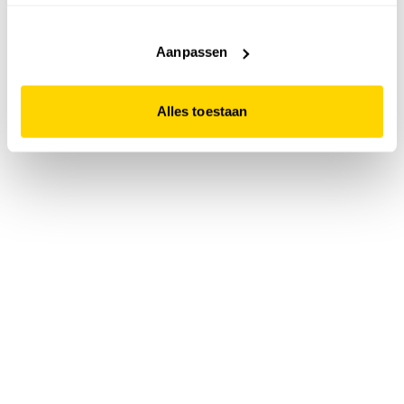
accepteert. Dit doe je door op "Alles toestaan" te klikken.
Liever geen cookies? Hou er dan rekening mee dat de
website niet optimaal functioneert.
Aanpassen
Alles toestaan