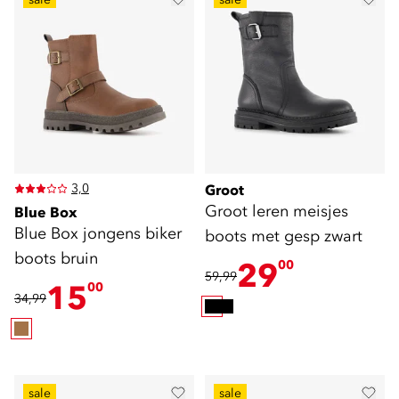
3,0
Groot
Groot leren meisjes
Blue Box
Blue Box jongens biker
boots met gesp zwart
boots bruin
29
00
59,99
15
00
34,99
sale
sale