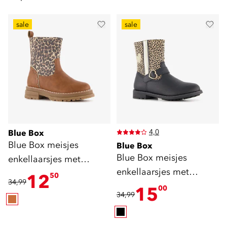
sale
sale
4,0
Blue Box
Blue Box meisjes
Blue Box
Blue Box meisjes
enkellaarsjes met
enkellaarsjes met
luipaardprint cognac
12
50
34,99
luipaardprint zwart
15
00
34,99