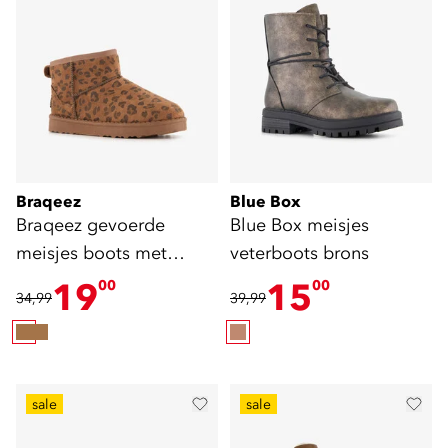
Braqeez
Blue Box
Braqeez gevoerde
Blue Box meisjes
meisjes boots met
veterboots brons
panterprint bruin
19
15
00
00
34,99
39,99
sale
sale