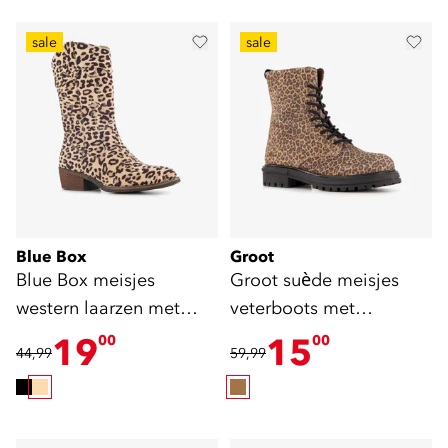
sale
sale
Blue Box
Groot
Blue Box meisjes
Groot suède meisjes
western laarzen met
veterboots met
panterprint beige
luipaardprint
19
15
00
00
44,99
59,99