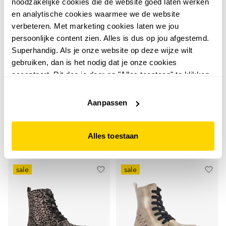
noodzakelijke cookies die de website goed laten werken
en analytische cookies waarmee we de website
verbeteren. Met marketing cookies laten we jou
persoonlijke content zien. Alles is dus op jou afgestemd.
Superhandig. Als je onze website op deze wijze wilt
gebruiken, dan is het nodig dat je onze cookies
Blue Box
Blue Box
accepteert. Dit doe je door op "Alles toestaan" te klikken.
Blue Box meisjes
Blue Box metallic
Liever geen cookies? Hou er dan rekening mee dat de
veterboots met
meisjes veterboots
website niet optimaal functioneert.
Aanpassen
luipaardprint zwart
zilverkleurig
17
15
00
00
39,99
34,99
Alles toestaan
sale
sale