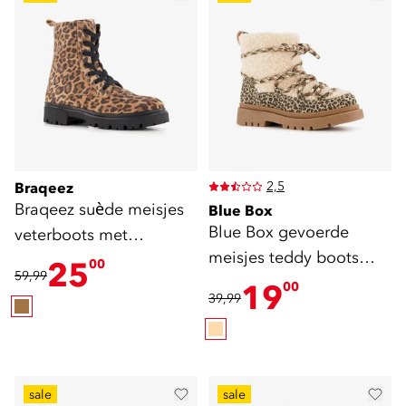
2,5
Braqeez
Braqeez suède meisjes
Blue Box
Blue Box gevoerde
veterboots met
meisjes teddy boots
panterprint bruin
25
00
59,99
met luipaardprint
19
00
39,99
sale
sale