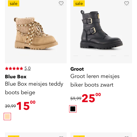
sale
sale
5,0
Groot
Groot leren meisjes
Blue Box
Blue Box meisjes teddy
biker boots zwart
boots beige
25
00
59,99
15
00
39,99