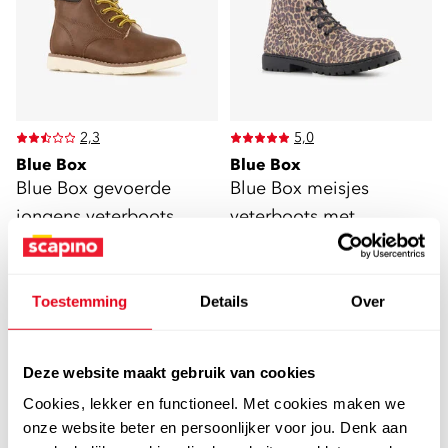
2,3
5,0
Blue Box
Blue Box
Blue Box gevoerde
Blue Box meisjes
jongens veterboots
veterboots met
cognac bruin
panterprint bruin
15
15
00
00
34,99
34,99
Toestemming
Details
Over
sale
sale
Deze website maakt gebruik van cookies
Cookies, lekker en functioneel. Met cookies maken we
onze website beter en persoonlijker voor jou. Denk aan