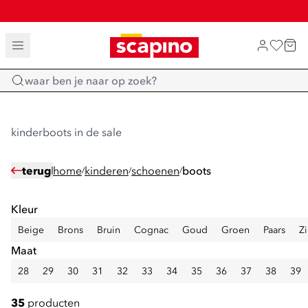
SALE: LAATSTE KANS!
TOT 70% KORTING OP SALE
SHOP NIEUW
Home
kinderboots in de sale
terug
home
kinderen
schoenen
boots
/
/
/
Kleur
Beige
Brons
Bruin
Cognac
Goud
Groen
Paars
Zi
Maat
28
29
30
31
32
33
34
35
36
37
38
39
35
producten