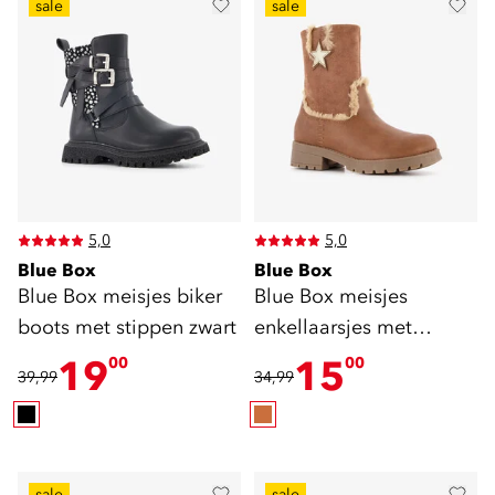
sale
sale
5,0
5,0
Blue Box
Blue Box
Blue Box meisjes biker
Blue Box meisjes
boots met stippen zwart
enkellaarsjes met
imitatiebont cognac
19
15
00
00
39,99
34,99
sale
sale