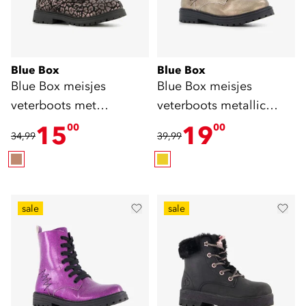
Blue Box
Blue Box
Blue Box meisjes
Blue Box meisjes
veterboots met
veterboots metallic
luipaardprint brons
goud
15
19
00
00
34,99
39,99
sale
sale