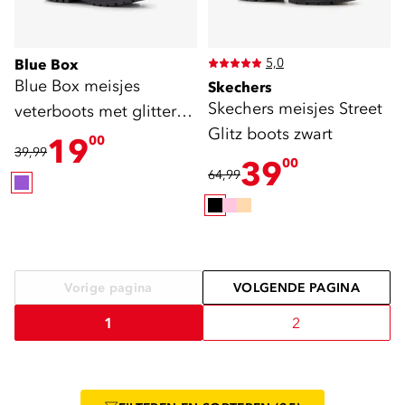
5,0
Blue Box
Blue Box meisjes
Skechers
Skechers meisjes Street
veterboots met glitters
Glitz boots zwart
paars
19
00
39,99
39
00
64,99
Vorige pagina
VOLGENDE PAGINA
1
2