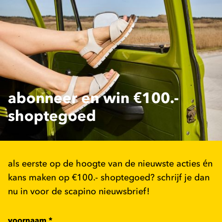
abonneer en win €100.-
shoptegoed
als eerste op de hoogte van de nieuwste acties én
kans maken op €100.- shoptegoed? schrijf je dan
nu in voor de scapino nieuwsbrief!
voornaam
*