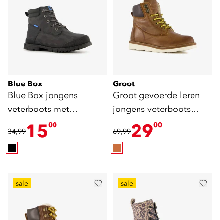
Blue Box
Groot
Blue Box jongens
Groot gevoerde leren
veterboots met
jongens veterboots
camouflage zwart
cognac
15
29
00
00
34,99
69,99
sale
sale