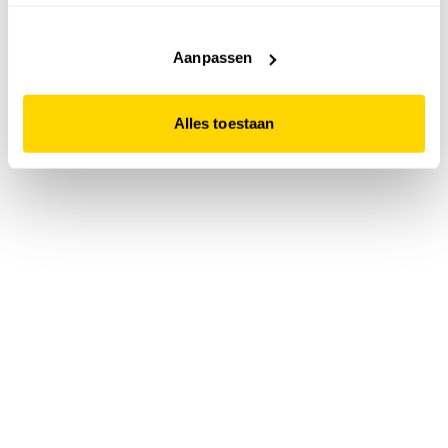
accepteert. Dit doe je door op "Alles toestaan" te klikken.
Liever geen cookies? Hou er dan rekening mee dat de
website niet optimaal functioneert.
Aanpassen
Alles toestaan