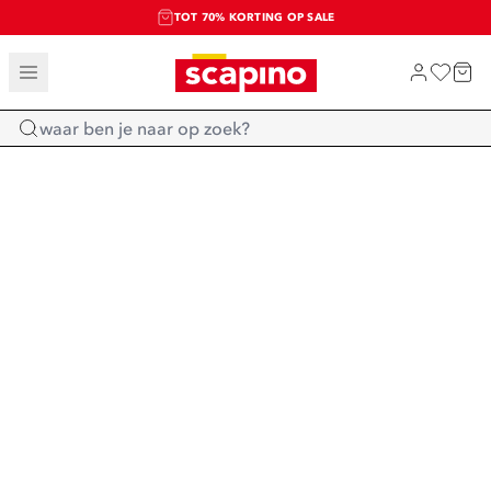
TOT 70% KORTING OP SALE
SALE: LAATSTE KANS!
SHOP NIEUW
Home