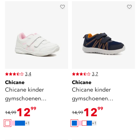
3,4
3,7
Chicane
Chicane
Chicane kinder
Chicane kinder
gymschoenen
gymschoenen
klittenband wit roze
klittenband blauw
12
12
99
99
14,99
14,99
oranje
+1
+1