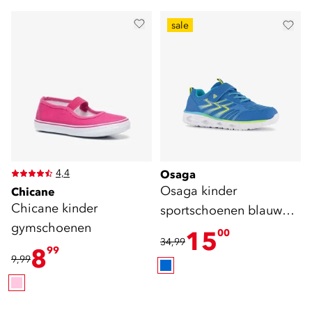
sale
4,4
Osaga
Osaga kinder
Chicane
Chicane kinder
sportschoenen blauw
gymschoenen
geel
15
00
34,99
8
99
9,99