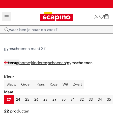
SALE: LAATSTE KANS!
TOT 70% KORTING OP SALE
SHOP NIEUW
Home
gymschoenen maat 27
terug
home
kinderen
schoenen
gymschoenen
/
/
/
Kleur
Blauw
Groen
Paars
Roze
Wit
Zwart
Maat
27
24
25
26
28
29
30
31
32
33
34
35
22
producten