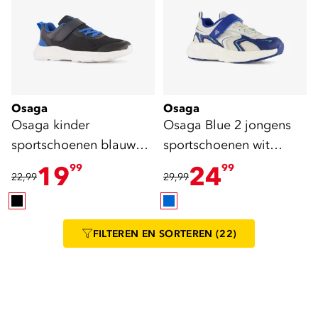
Osaga
Osaga
Osaga kinder
Osaga Blue 2 jongens
sportschoenen blauw
sportschoenen wit
zwart
blauw
19
24
99
99
22,99
29,99
FILTEREN
EN SORTEREN
(22)