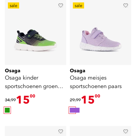
sale
sale
Osaga
Osaga
Osaga kinder
Osaga meisjes
sportschoenen groen
sportschoenen paars
blauw
15
15
00
00
34,99
29,99