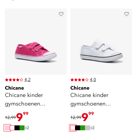
4,2
4,0
Chicane
Chicane
Chicane kinder
Chicane kinder
gymschoenen
gymschoenen
klittenband roze
klittenband wit
9
9
99
99
12,99
12,99
+2
+2