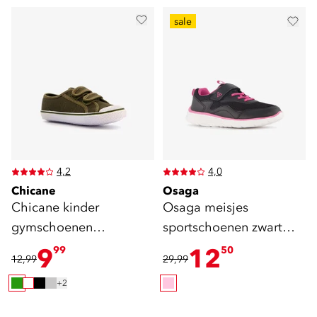
sale
4,2
4,0
Chicane
Osaga
Chicane kinder
Osaga meisjes
gymschoenen
sportschoenen zwart
klittenband groen
roze
9
12
99
50
12,99
29,99
+2