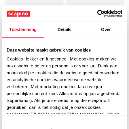
Toestemming
Details
Over
4,0
3,8
Deze website maakt gebruik van cookies
Chicane
Chicane
Cookies, lekker en functioneel. Met cookies maken we
Chicane kinder
Chicane kinder
onze website beter en persoonlijker voor jou. Denk aan
gymschoenen
gymschoenen
noodzakelijke cookies die de website goed laten werken
klittenband roze blauw
klittenband blauw groen
en analytische cookies waarmee we de website
12
12
99
99
14,99
14,99
verbeteren. Met marketing cookies laten we jou
persoonlijke content zien. Alles is dus op jou afgestemd.
+1
+1
Superhandig. Als je onze website op deze wijze wilt
gebruiken, dan is het nodig dat je onze cookies
accepteert. Dit doe je door op "Alles toestaan" te klikken.
sale
Liever geen cookies? Hou er dan rekening mee dat de
website niet optimaal functioneert.