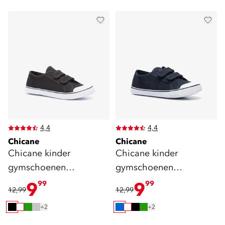
4,4
4,4
Chicane
Chicane
Chicane kinder
Chicane kinder
gymschoenen
gymschoenen
klittenband zwart
klittenband blauw
9
9
99
99
12,99
12,99
+2
+2