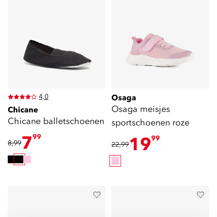
4,0
Osaga
Osaga meisjes
Chicane
Chicane balletschoenen
sportschoenen roze
7
99
19
99
8,99
22,99