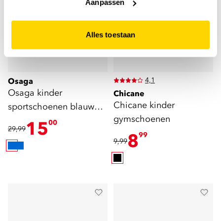
Aanpassen
Alles toestaan
4,1
Osaga
Osaga kinder
Chicane
Chicane kinder
sportschoenen blauw
gymschoenen
wit
15
00
29,99
8
99
9,99