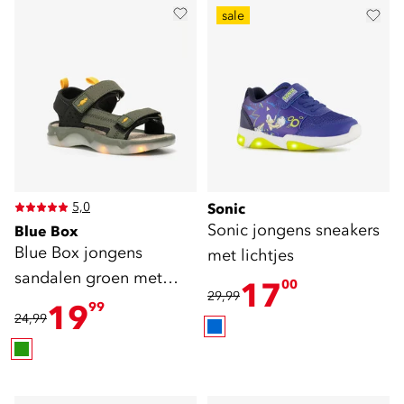
sale
5,0
Sonic
Sonic jongens sneakers
Blue Box
Blue Box jongens
met lichtjes
sandalen groen met
17
00
29,99
lichtjes
19
99
24,99