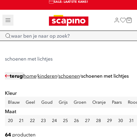
SALE: LAATSTE KANS!
TOT 70% KORTING OP SALE
SHOP NIEUW
Home
schoenen met lichtjes
terug
home
kinderen
schoenen
schoenen met lichtjes
/
/
/
Kleur
Blauw
Geel
Goud
Grijs
Groen
Oranje
Paars
Roo
Maat
20
21
22
23
24
25
26
27
28
29
30
31
64
producten