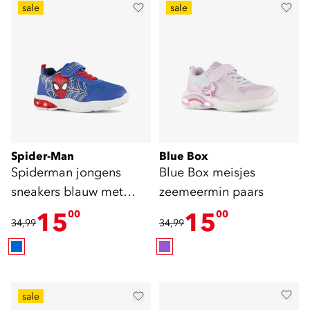
sale
sale
Spider-Man
Blue Box
Spiderman jongens
Blue Box meisjes
sneakers blauw met
zeemeermin paars
lichtjes
15
15
00
00
34,99
34,99
sale