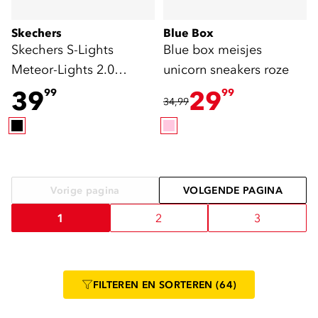
Skechers
Blue Box
Skechers S-Lights
Blue box meisjes
Meteor-Lights 2.0
unicorn sneakers roze
jongens sneakers groen
39
29
99
99
34,99
Vorige pagina
VOLGENDE PAGINA
1
2
3
FILTEREN
EN SORTEREN
(64)