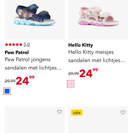
5,0
Hello Kitty
Hello Kitty meisjes
Paw Patrol
Paw Patrol jongens
sandalen met lichtjes
sandalen met lichtjes
wit roze
24
99
29,99
blauw
24
99
29,99
sale