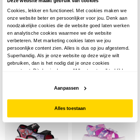
Deze website maakt gebruik van cookies
Cookies, lekker en functioneel. Met cookies maken we
onze website beter en persoonlijker voor jou. Denk aan
4,0
noodzakelijke cookies die de website goed laten werken
Frozen
Frozen meisjes sandalen
en analytische cookies waarmee we de website
Lilo & Stitch
Lilo & Stitch meisjes
verbeteren. Met marketing cookies laten we jou
met lichtjes zilver
persoonlijke content zien. Alles is dus op jou afgestemd.
sandalen met lichtjes
24
99
Superhandig. Als je onze website op deze wijze wilt
29,99
lila
24
99
gebruiken, dan is het nodig dat je onze cookies
29,99
accepteert. Dit doe je door op "Alles toestaan" te klikken.
Liever geen cookies? Hou er dan rekening mee dat de
website niet optimaal functioneert.
Aanpassen
Alles toestaan