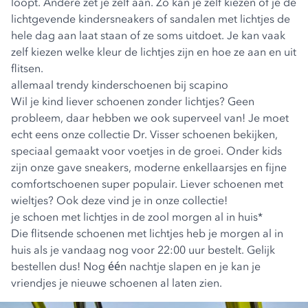
loopt. Andere zet je zelf aan. Zo kan je zelf kiezen of je de
lichtgevende
kindersneakers
of
sandalen met lichtjes
de
hele dag aan laat staan of ze soms uitdoet. Je kan vaak
zelf kiezen welke kleur de lichtjes zijn en hoe ze aan en uit
flitsen.
allemaal trendy kinderschoenen bij scapino
Wil je kind liever schoenen zonder lichtjes? Geen
probleem, daar hebben we ook superveel van! Je moet
echt eens onze collectie Dr. Visser schoenen bekijken,
speciaal gemaakt voor voetjes in de groei. Onder kids
zijn onze gave sneakers, moderne
enkellaarsjes
en fijne
comfortschoenen
super populair. Liever
schoenen met
wieltjes
? Ook deze vind je in onze collectie!
je schoen met lichtjes in de zool morgen al in huis*
Die flitsende schoenen met lichtjes heb je morgen al in
huis als je vandaag nog voor 22:00 uur bestelt. Gelijk
bestellen dus! Nog één nachtje slapen en je kan je
vriendjes je nieuwe schoenen al laten zien.