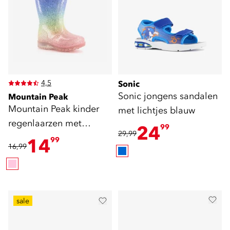
4,5
Sonic
Sonic jongens sandalen
Mountain Peak
Mountain Peak kinder
met lichtjes blauw
regenlaarzen met
24
99
29,99
lichtjes
14
99
16,99
sale