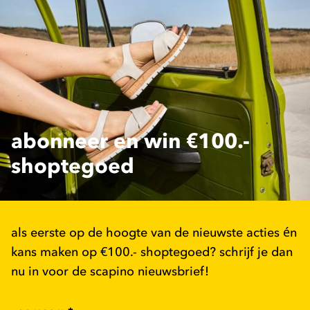
abonneer en win €100.-
shoptegoed
als eerste op de hoogte van de nieuwste acties én
kans maken op €100.- shoptegoed? schrijf je dan
nu in voor de scapino nieuwsbrief!