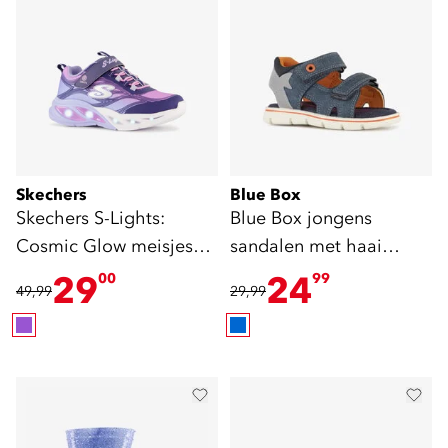
Skechers
Blue Box
Skechers S-Lights:
Blue Box jongens
Cosmic Glow meisjes
sandalen met haai
sneakers met lichtjes
blauw
29
24
00
99
49,99
29,99