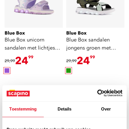
Blue Box
Blue Box
Blue Box unicorn
Blue Box sandalen
sandalen met lichtjes
jongens groen met
lila
lampjes
24
24
99
99
29,99
29,99
Toestemming
Details
Over