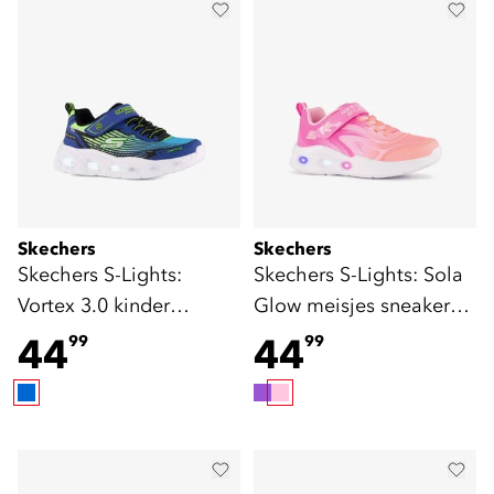
Skechers
Skechers
Skechers S-Lights:
Skechers S-Lights: Sola
Vortex 3.0 kinder
Glow meisjes sneakers
sneakers blauw groen
met lichtjes roze
44
44
99
99