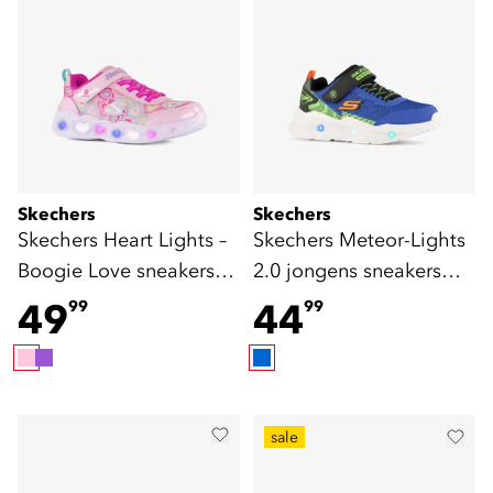
Skechers
Skechers
Skechers Heart Lights –
Skechers Meteor-Lights
Boogie Love sneakers
2.0 jongens sneakers
met lichtjes
blauw
49
44
99
99
sale