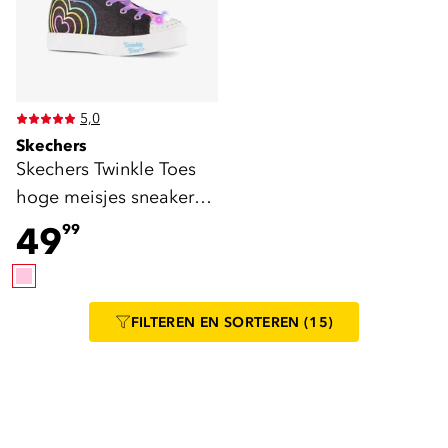
5,0
Skechers
Skechers Twinkle Toes
hoge meisjes sneakers
met lichtjes zwart roze
49
99
FILTEREN
EN SORTEREN
(15)