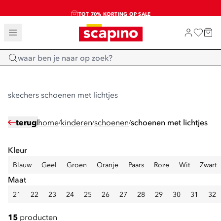
SALE: LAATSTE KANS!
TOT 70% KORTING OP SALE
SHOP NIEUW
Home
skechers schoenen met lichtjes
terug
home
kinderen
schoenen
schoenen met lichtjes
/
/
/
Kleur
Blauw
Geel
Groen
Oranje
Paars
Roze
Wit
Zwart
Maat
21
22
23
24
25
26
27
28
29
30
31
32
15
producten