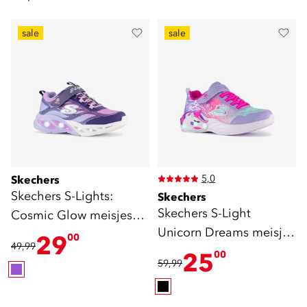
sale
sale
5,0
Skechers
Skechers S-Lights:
Skechers
Skechers S-Light
Cosmic Glow meisjes
Unicorn Dreams meisjes
sneakers met lichtjes
29
00
49,99
sneakers
25
00
59,99