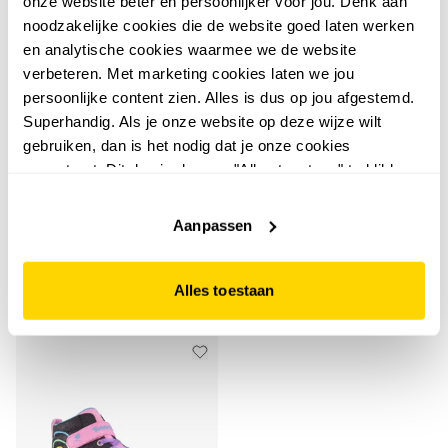
onze website beter en persoonlijker voor jou. Denk aan
noodzakelijke cookies die de website goed laten werken
en analytische cookies waarmee we de website
verbeteren. Met marketing cookies laten we jou
persoonlijke content zien. Alles is dus op jou afgestemd.
Superhandig. Als je onze website op deze wijze wilt
5,0
Skechers
gebruiken, dan is het nodig dat je onze cookies
Skechers Heart Lights –
Skechers
accepteert. Dit doe je door op "Alles toestaan" te klikken.
Skechers S-Lights: Sola
Boogie Love sneakers
Liever geen cookies? Hou er dan rekening mee dat de
Glow meisjes sneakers
met lichtjes zwart
49
99
website niet optimaal functioneert.
Aanpassen
met lichtjes paars
44
99
Alles toestaan