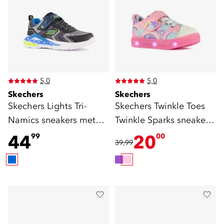
5,0
5,0
Skechers
Skechers
Skechers Lights Tri-
Skechers Twinkle Toes
Namics sneakers met
Twinkle Sparks sneakers
lichtjes
roze
44
20
99
00
39,99