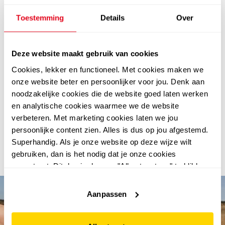
jongens sportkleding
zodat jouw zoon van top tot teen
klaar is om te gaan skeeleren.
Toestemming
Details
Over
lekker skeeleren met het hele gezin
Gezellig samen skeeleren met je vriendjes, vriendinnetjes
of ouders? Dat gaat bij Scapino zeker lukken. Je vindt in
Deze website maakt gebruik van cookies
onze collectie namelijk ook
meisjes skeelers
,
dames
Cookies, lekker en functioneel. Met cookies maken we
skeelers
en
heren skeelers
.
onze website beter en persoonlijker voor jou. Denk aan
goedkope skeelers voor jongens kopen
noodzakelijke cookies die de website goed laten werken
Goedkope jongens skeelers shop je eenvoudig online bij
en analytische cookies waarmee we de website
Scapino. Plaats ze in je winkelmandje, betaal met iDeal of
verbeteren. Met marketing cookies laten we jou
achteraf met Klarna en laat je bestelling thuis of gratis in
persoonlijke content zien. Alles is dus op jou afgestemd.
een van onze winkels bezorgen. Wil jouw zoon vandaag
Superhandig. Als je onze website op deze wijze wilt
nog op zijn nieuwe skates staan? Kom dan langs in je
gebruiken, dan is het nodig dat je onze cookies
dichtstbijzijnde Scapino-winkel.
accepteert. Dit doe je door op "Alles toestaan" te klikken.
Liever geen cookies? Hou er dan rekening mee dat de
website niet optimaal functioneert.
Aanpassen