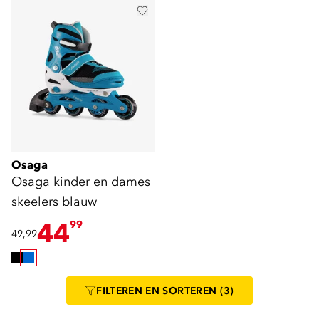
Osaga
Osaga kinder en dames
skeelers blauw
44
99
49,99
FILTEREN
EN SORTEREN
(3)