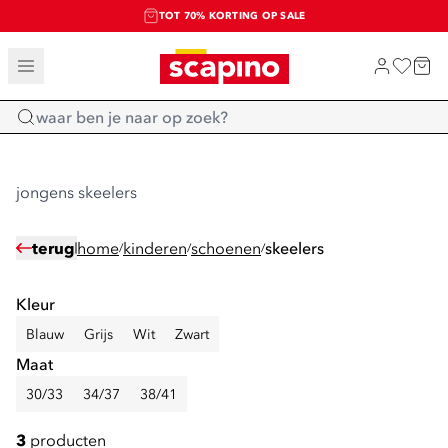
TOT 70% KORTING OP SALE
SALE: LAATSTE KANS!
SHOP NIEUW
Home
jongens skeelers
terug
home
kinderen
schoenen
skeelers
/
/
/
Kleur
Blauw
Grijs
Wit
Zwart
Maat
30/33
34/37
38/41
3
producten