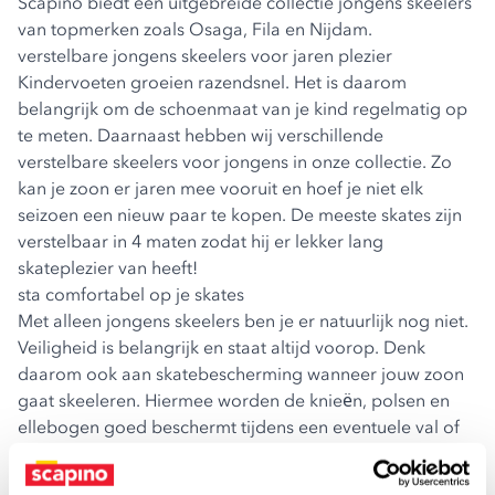
Scapino biedt een uitgebreide collectie jongens skeelers
van topmerken zoals
Osaga
,
Fila
en
Nijdam
.
verstelbare jongens skeelers voor jaren plezier
Kindervoeten groeien razendsnel. Het is daarom
belangrijk om de schoenmaat van je kind regelmatig
op
te meten
. Daarnaast hebben wij verschillende
verstelbare skeelers voor jongens in onze collectie. Zo
kan je zoon er jaren mee vooruit en hoef je niet elk
seizoen een nieuw paar te kopen. De meeste skates zijn
verstelbaar in 4 maten zodat hij er lekker lang
skateplezier van heeft!
sta comfortabel op je skates
Met alleen jongens skeelers ben je er natuurlijk nog niet.
Veiligheid is belangrijk en staat altijd voorop. Denk
daarom ook aan
skatebescherming
wanneer jouw zoon
gaat skeeleren. Hiermee worden de knieën, polsen en
ellebogen goed beschermt tijdens een eventuele val of
stoot. Ook kleding is natuurlijk belangrijk. Je wilt vrij
kunnen bewegen tijdens het skaten. Bekijk ook onze