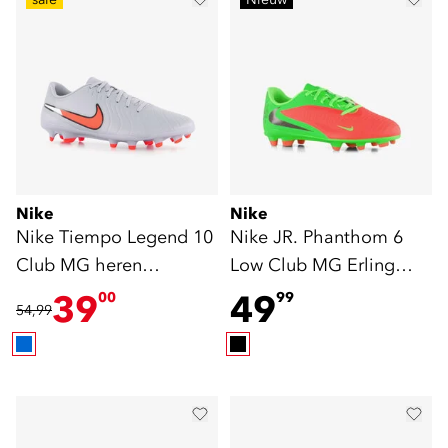
Nike
Nike
Nike Tiempo Legend 10
Nike JR. Phanthom 6
Club MG heren
Low Club MG Erling
voetbalschoenen blauw
Haaland
39
49
00
99
54,99
voetbalschoenen groen
oranje