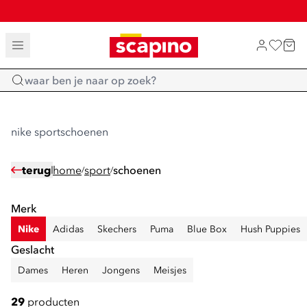
SALE: LAATSTE KANS!
TOT 70% KORTING OP SALE
SHOP NIEUW
Home
nike sportschoenen
terug
home
sport
schoenen
/
/
Merk
Nike
Adidas
Skechers
Puma
Blue Box
Hush Puppies
Geslacht
Dames
Heren
Jongens
Meisjes
29
producten