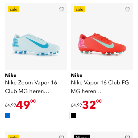
sale
sale
Nike
Nike
Nike Zoom Vapor 16
Nike Vapor 16 Club FG
Club MG heren
MG heren
voetbalschoenen blauw
voetbalschoenen rood
49
32
00
00
64,99
64,99
sale
Nieuw