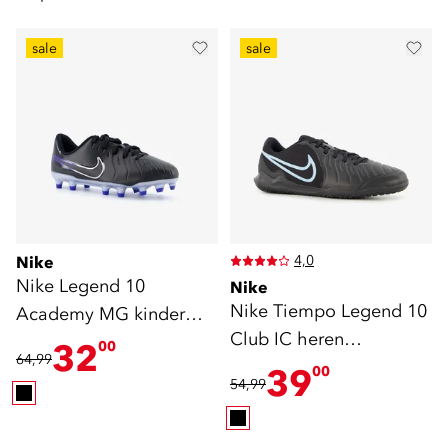
sale
sale
4,0
Nike
Nike Legend 10
Nike
Nike Tiempo Legend 10
Academy MG kinder
Club IC heren
voetbalschoenen
32
00
64,99
zaalschoenen zwart
39
00
54,99