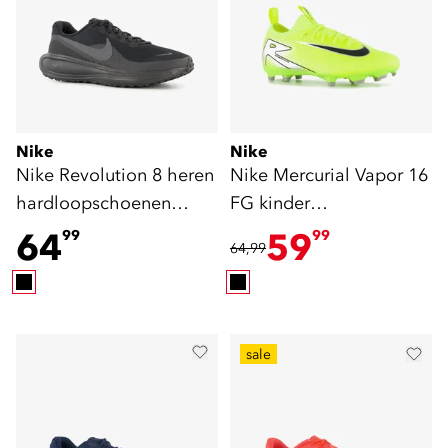
Nike
Nike
Nike Revolution 8 heren
Nike Mercurial Vapor 16
hardloopschoenen
FG kinder
zwart
voetbalschoenen groen
64
59
99
99
64,99
sale