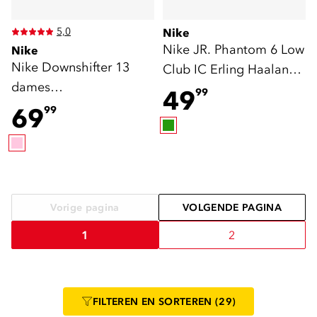
5,0
Nike
Nike JR. Phantom 6 Low
Nike
Nike Downshifter 13
Club IC Erling Haaland
dames
zaalschoenen groen
49
99
hardloopschoenen roze
oranje
69
99
Vorige pagina
VOLGENDE PAGINA
1
2
FILTEREN
EN SORTEREN
(29)