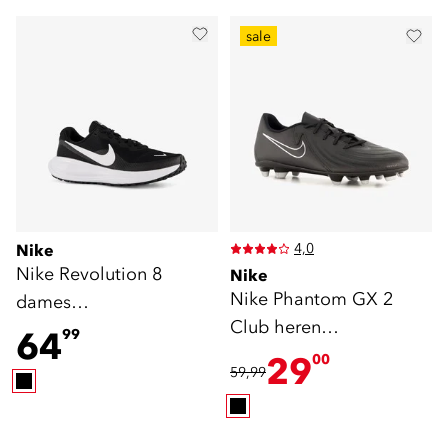
sale
4,0
Nike
Nike Revolution 8
Nike
Nike Phantom GX 2
dames
Club heren
hardloopschoenen
64
99
voetbalschoenen zwart
zwart
29
00
59,99