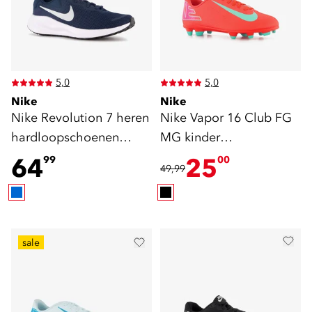
5,0
5,0
Nike
Nike
Nike Revolution 7 heren
Nike Vapor 16 Club FG
hardloopschoenen
MG kinder
blauw
voetbalschoenen rood
64
25
99
00
49,99
sale