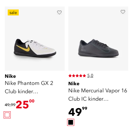
sale
5,0
Nike
Nike Phantom GX 2
Nike
Nike Mercurial Vapor 16
Club kinder
Club IC kinder
zaalschoenen wit
25
00
49,99
zaalschoenen zwart
49
99