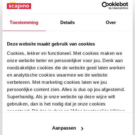
Toestemming
Details
Over
Nike
Nike
Nike Tiempo Legend 10
Vapor 16 Club FG MG
Deze website maakt gebruik van cookies
Club MG heren
heren voetbalschoenen
Cookies, lekker en functioneel. Met cookies maken we
voetbalschoenen zwart
roze
54
64
99
99
onze website beter en persoonlijker voor jou. Denk aan
noodzakelijke cookies die de website goed laten werken
en analytische cookies waarmee we de website
verbeteren. Met marketing cookies laten we jou
persoonlijke content zien. Alles is dus op jou afgestemd.
Superhandig. Als je onze website op deze wijze wilt
gebruiken, dan is het nodig dat je onze cookies
accepteert. Dit doe je door op "Alles toestaan" te klikken.
Liever geen cookies? Hou er dan rekening mee dat de
website niet optimaal functioneert.
Aanpassen