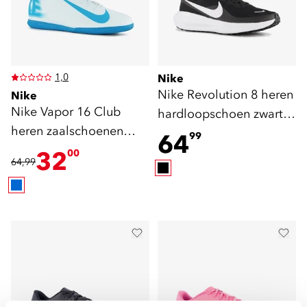
1,0
Nike
Nike Revolution 8 heren
Nike
Nike Vapor 16 Club
hardloopschoen zwart
heren zaalschoenen
wit
64
99
blauw
32
00
64,99