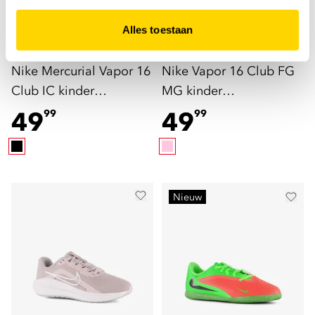
Alles toestaan
Nike
Nike
Nike Mercurial Vapor 16
Nike Vapor 16 Club FG
Club IC kinder
MG kinder
zaalschoenen roze
voetbalschoenen roze
49
49
99
99
Nieuw