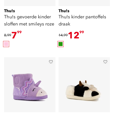
Thu!s
Thu!s
Thu!s gevoerde kinder
Thu!s kinder pantoffels
sloffen met smileys roze
draak
7
12
99
99
8,99
14,99