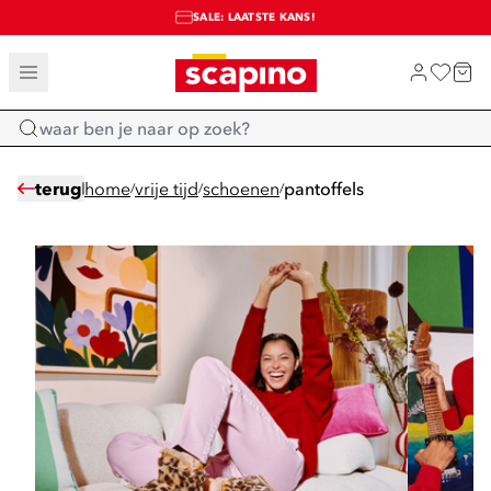
SALE: LAATSTE KANS!
TOT 70% KORTING OP SALE
SHOP NIEUW
Home
terug
home
vrije tijd
schoenen
pantoffels
/
/
/