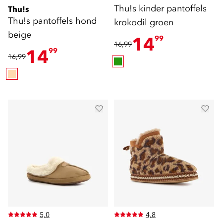
Thu!s kinder pantoffels
Thu!s
Thu!s pantoffels hond
krokodil groen
beige
14
99
16,99
14
99
16,99
5,0
4,8