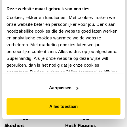
Thu!s halfhoge heren
Heren Bad Slippers
Deze website maakt gebruik van cookies
pantoffels zwart
zwart
Cookies, lekker en functioneel. Met cookies maken we
17
29
99
99
onze website beter en persoonlijker voor jou. Denk aan
19,99
39,99
noodzakelijke cookies die de website goed laten werken
en analytische cookies waarmee we de website
verbeteren. Met marketing cookies laten we jou
persoonlijke content zien. Alles is dus op jou afgestemd.
leer
Superhandig. Als je onze website op deze wijze wilt
gebruiken, dan is het nodig dat je onze cookies
accepteert. Dit doe je door op "Alles toestaan" te klikken.
Liever geen cookies? Hou er dan rekening mee dat de
website niet optimaal functioneert.
Aanpassen
Alles toestaan
4,0
5,0
Skechers
Hush Puppies