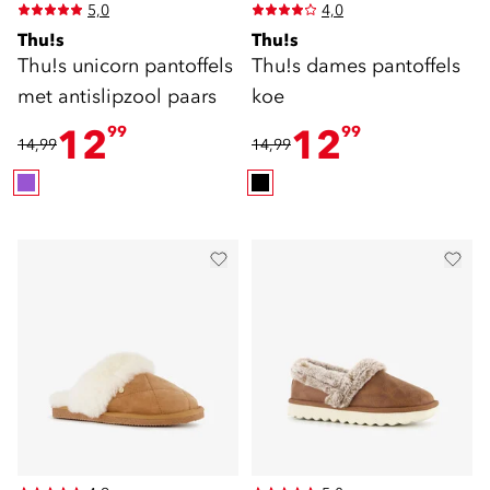
5,0
4,0
Thu!s
Thu!s
Thu!s unicorn pantoffels
Thu!s dames pantoffels
met antislipzool paars
koe
12
12
99
99
14,99
14,99