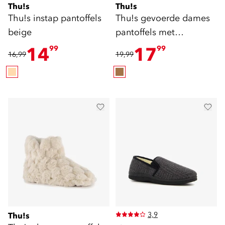
Thu!s
Thu!s
Thu!s instap pantoffels
Thu!s gevoerde dames
beige
pantoffels met
luipaardprint
14
17
99
99
16,99
19,99
3,9
Thu!s