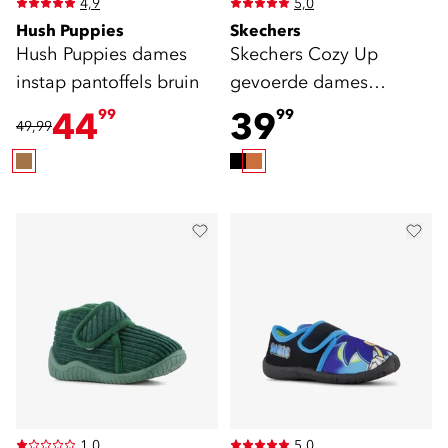
4,9
5,0
Hush Puppies
Skechers
Hush Puppies dames
Skechers Cozy Up
instap pantoffels bruin
gevoerde dames
pantoffels cognac
44
39
99
99
49,99
1,0
5,0