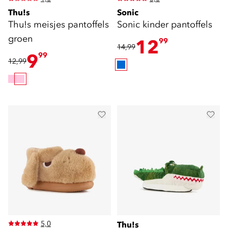
Thu!s
Sonic
Thu!s meisjes pantoffels
Sonic kinder pantoffels
groen
12
99
14,99
9
99
12,99
5,0
Thu!s