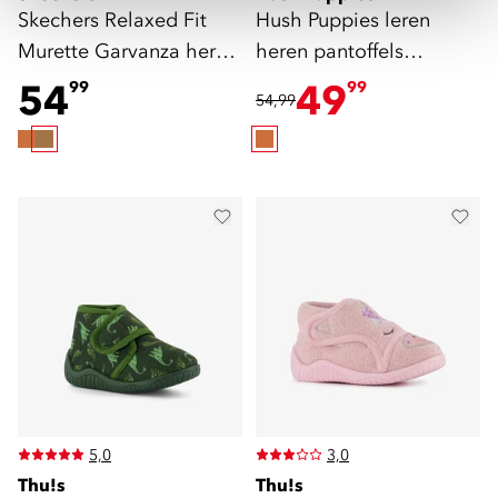
Skechers Relaxed Fit
Hush Puppies leren
Murette Garvanza heren
heren pantoffels
pantoffels bruin
gevoerd cognac
54
49
99
99
54,99
5,0
3,0
Thu!s
Thu!s