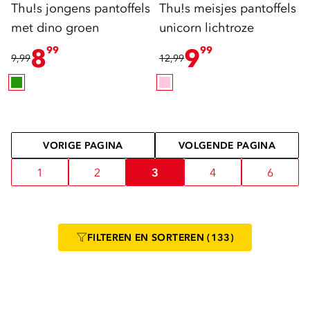
Thu!s jongens pantoffels
Thu!s meisjes pantoffels
met dino groen
unicorn lichtroze
8
9
99
99
9,99
12,99
VORIGE PAGINA
VOLGENDE PAGINA
1
2
3
4
6
FILTEREN
EN SORTEREN
(133)