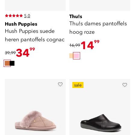
5,0
Thu!s
Thu!s dames pantoffels
Hush Puppies
Hush Puppies suede
hoog roze
heren pantoffels cognac
14
99
16,99
34
99
39,99
sale