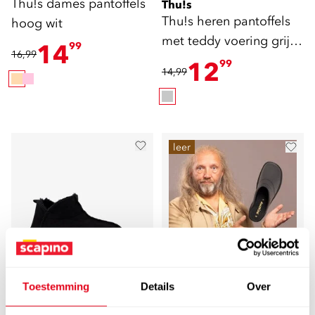
Thu!s dames pantoffels
Thu!s
Thu!s heren pantoffels
hoog wit
met teddy voering grijs
14
99
16,99
zwart
12
99
14,99
leer
Toestemming
Details
Over
4,0
5,0
Thu!s
Scapino