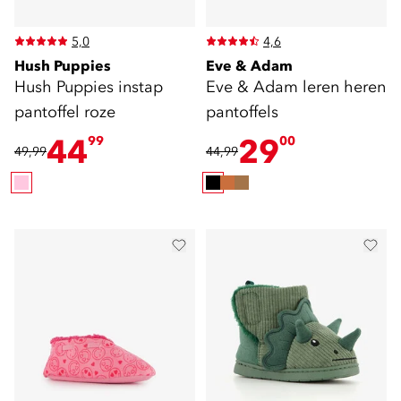
5,0
4,6
Hush Puppies
Eve & Adam
Hush Puppies instap
Eve & Adam leren heren
pantoffel roze
pantoffels
44
29
99
00
49,99
44,99