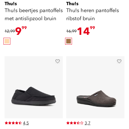
Thu!s
Thu!s
Thu!s beertjes pantoffels
Thu!s heren pantoffels
met antislipzool bruin
ribstof bruin
9
14
99
99
12,99
16,99
4,5
3,7