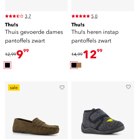
3,7
5,0
Thu!s
Thu!s
Thuis gevoerde dames
Thu!s heren instap
pantoffels zwart
pantoffels zwart
9
12
99
99
12,99
14,99
sale