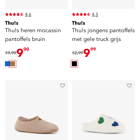
4,6
4,5
Thu!s
Thu!s
Thu!s heren mocassin
Thu!s jongens pantoffels
pantoffels bruin
met gele truck grijs
9
9
00
99
19,99
12,99