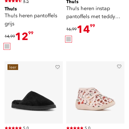
4,5
Thu!s
Thu!s heren instap
Thu!s
Thu!s heren pantoffels
pantoffels met teddy
grijs
voering grijs
14
99
16,99
12
99
14,99
leer
5,0
5,0