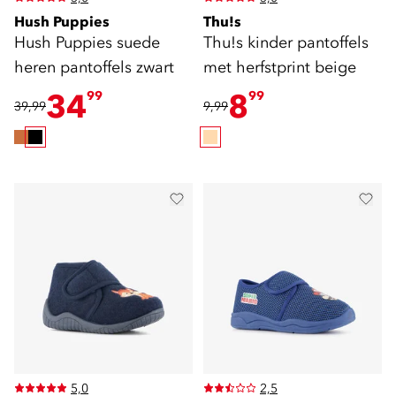
Hush Puppies
Thu!s
Hush Puppies suede
Thu!s kinder pantoffels
heren pantoffels zwart
met herfstprint beige
34
8
99
99
39,99
9,99
5,0
2,5