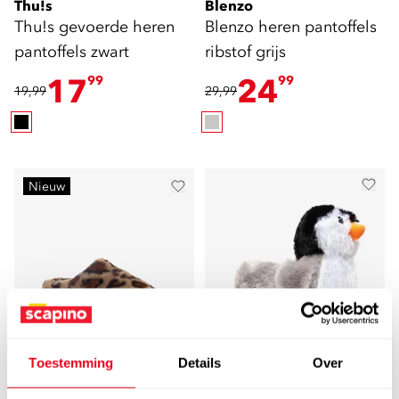
Thu!s
Blenzo
Thu!s gevoerde heren
Blenzo heren pantoffels
pantoffels zwart
ribstof grijs
17
24
99
99
19,99
29,99
Nieuw
Toestemming
Details
Over
5,0
Thu!s
Thu!s dames pantoffels
Thu!s