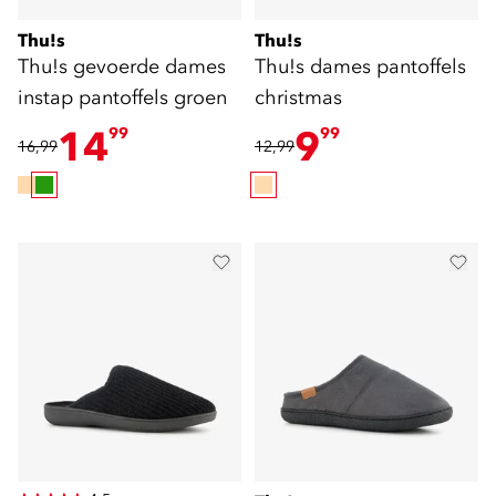
Thu!s
Thu!s
Thu!s gevoerde dames
Thu!s dames pantoffels
instap pantoffels groen
christmas
14
9
99
99
16,99
12,99