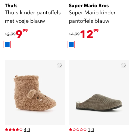
Thu!s
Super Mario Bros
Thu!s kinder pantoffels
Super Mario kinder
met vosje blauw
pantoffels blauw
9
12
99
99
12,99
14,99
4,0
1,0