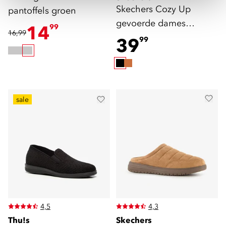
Skechers Cozy Up
pantoffels groen
gevoerde dames
14
99
16,99
pantoffels zwart
39
99
sale
4,5
4,3
Thu!s
Skechers