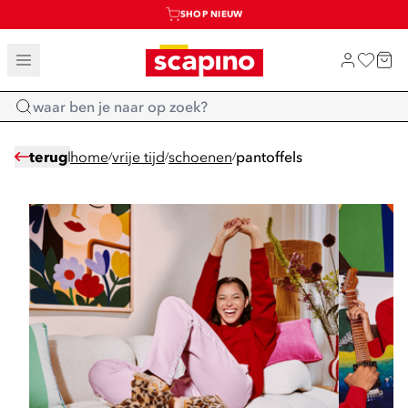
SHOP NIEUW
TOT 70% KORTING OP SALE
SALE: LAATSTE KANS!
Home
terug
home
vrije tijd
schoenen
pantoffels
/
/
/