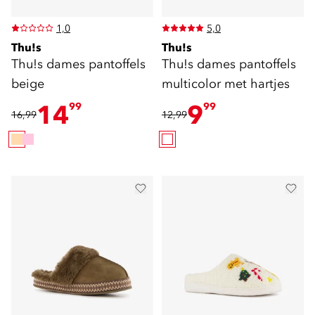
1,0
5,0
Thu!s
Thu!s
Thu!s dames pantoffels
Thu!s dames pantoffels
beige
multicolor met hartjes
14
9
99
99
16,99
12,99