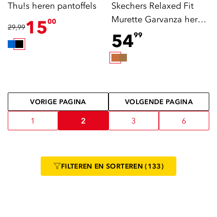
Thu!s heren pantoffels
Skechers Relaxed Fit
Murette Garvanza heren
15
00
29,99
pantoffels cognac
54
99
VORIGE PAGINA
VOLGENDE PAGINA
1
2
3
6
FILTEREN
EN SORTEREN
(133)