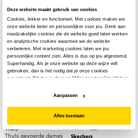
Thu!s dames pantoffels
met panterprint
Deze website maakt gebruik van cookies
pinquin
14
99
Cookies, lekker en functioneel. Met cookies maken we
16,99
14
99
onze website beter en persoonlijker voor jou. Denk aan
16,99
noodzakelijke cookies die de website goed laten werken
en analytische cookies waarmee we de website
verbeteren. Met marketing cookies laten we jou
persoonlijke content zien. Alles is dus op jou afgestemd.
Superhandig. Als je onze website op deze wijze wilt
gebruiken, dan is het nodig dat je onze cookies
accepteert. Dit doe je door op "Alles toestaan" te klikken.
Liever geen cookies? Hou er dan rekening mee dat de
website niet optimaal functioneert.
Aanpassen
Alles toestaan
4,4
Thu!s
Thu!s gevoerde dames
Skechers