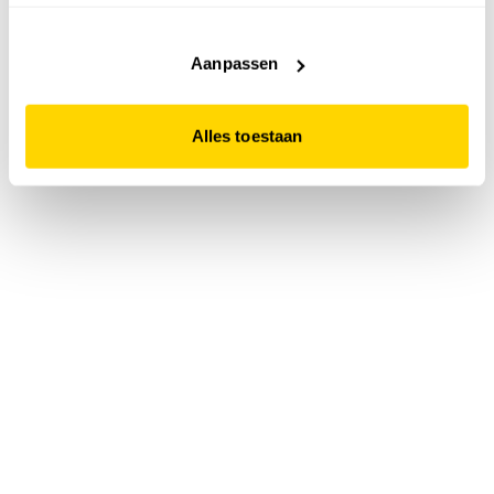
accepteert. Dit doe je door op "Alles toestaan" te klikken.
Liever geen cookies? Hou er dan rekening mee dat de
website niet optimaal functioneert.
Aanpassen
Alles toestaan