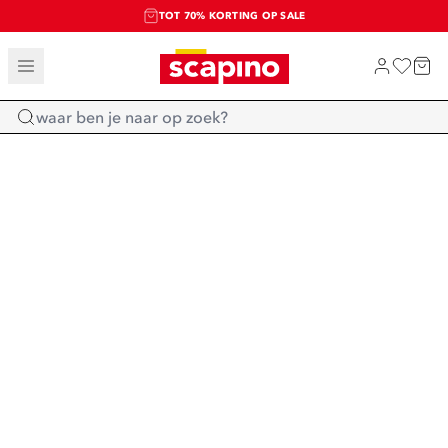
TOT 70% KORTING OP SALE
SALE: LAATSTE KANS!
SHOP NIEUW
Home