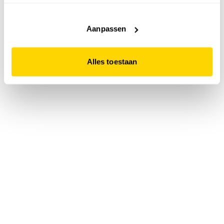
accepteert. Dit doe je door op "Alles toestaan" te klikken.
Liever geen cookies? Hou er dan rekening mee dat de
website niet optimaal functioneert.
Aanpassen
Alles toestaan