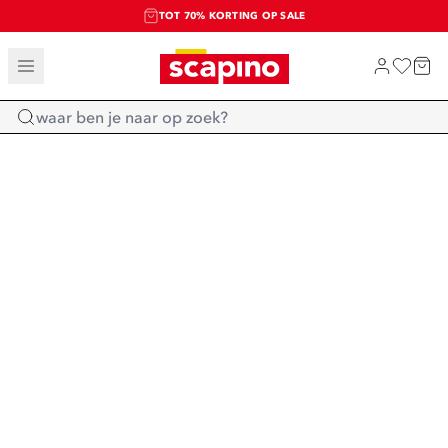
TOT 70% KORTING OP SALE
SALE: LAATSTE KANS!
SHOP NIEUW
Home