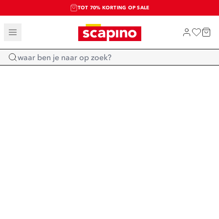
TOT 70% KORTING OP SALE
SALE: LAATSTE KANS!
SHOP NIEUW
Home