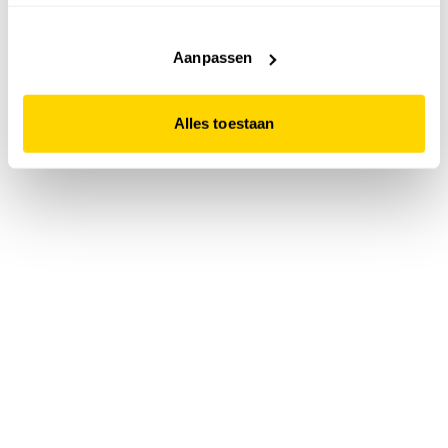
accepteert. Dit doe je door op "Alles toestaan" te klikken.
Liever geen cookies? Hou er dan rekening mee dat de
website niet optimaal functioneert.
Aanpassen
Alles toestaan