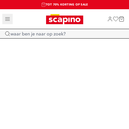
TOT 70% KORTING OP SALE
SALE: LAATSTE KANS!
SHOP NIEUW
Home