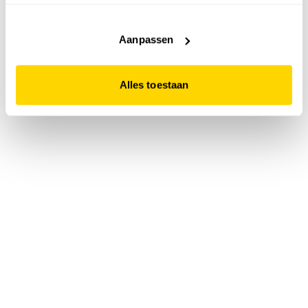
accepteert. Dit doe je door op "Alles toestaan" te klikken.
Liever geen cookies? Hou er dan rekening mee dat de
website niet optimaal functioneert.
Aanpassen
Alles toestaan