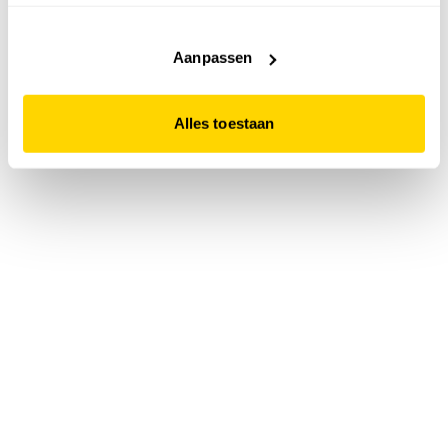
accepteert. Dit doe je door op "Alles toestaan" te klikken.
Liever geen cookies? Hou er dan rekening mee dat de
website niet optimaal functioneert.
Aanpassen
Alles toestaan