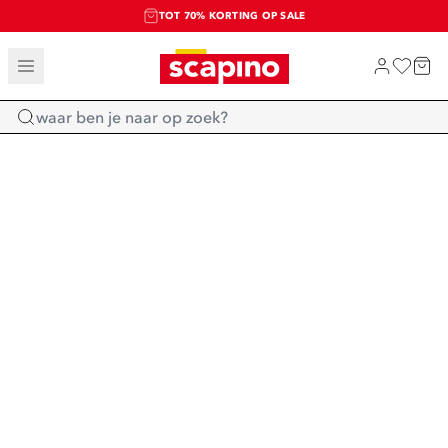
TOT 70% KORTING OP SALE
SALE: LAATSTE KANS!
SHOP NIEUW
Home