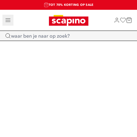
TOT 70% KORTING OP SALE
SALE: LAATSTE KANS!
SHOP NIEUW
Home