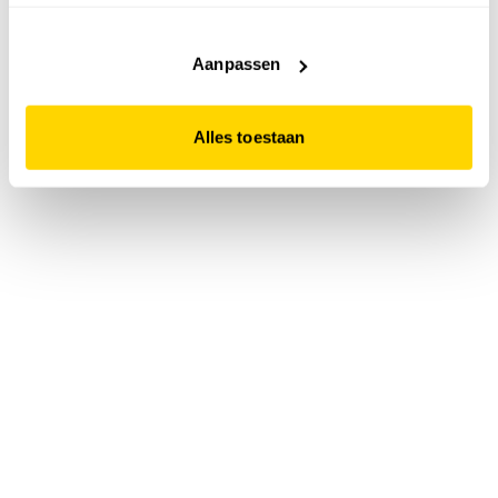
accepteert. Dit doe je door op "Alles toestaan" te klikken.
Liever geen cookies? Hou er dan rekening mee dat de
website niet optimaal functioneert.
Aanpassen
Alles toestaan