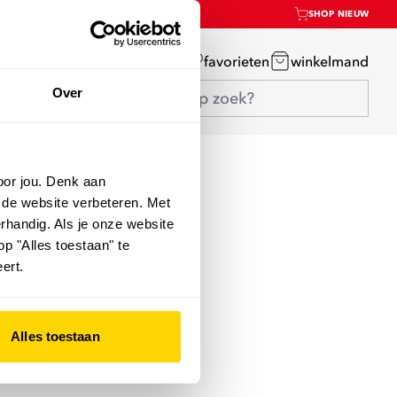
SHOP NIEUW
mijn account
favorieten
winkelmand
Over
oor jou. Denk aan
 de website verbeteren. Met
rhandig. Als je onze website
op "Alles toestaan" te
ert.
Alles toestaan