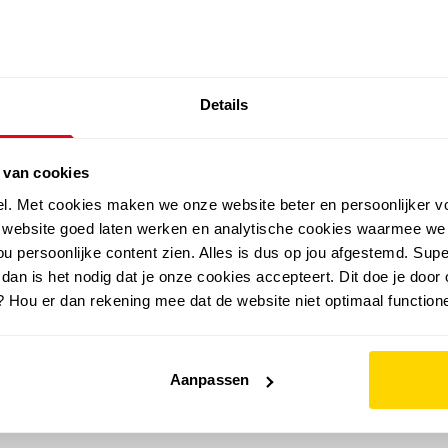
SALE: LAATSTE KANS!
Details
outdoor
zomer
merken
folder
sale
 van cookies
el. Met cookies maken we onze website beter en persoonlijker v
e website goed laten werken en analytische cookies waarmee we
u persoonlijke content zien. Alles is dus op jou afgestemd. Supe
 dan is het nodig dat je onze cookies accepteert. Dit doe je door 
? Hou er dan rekening mee dat de website niet optimaal functione
Aanpassen