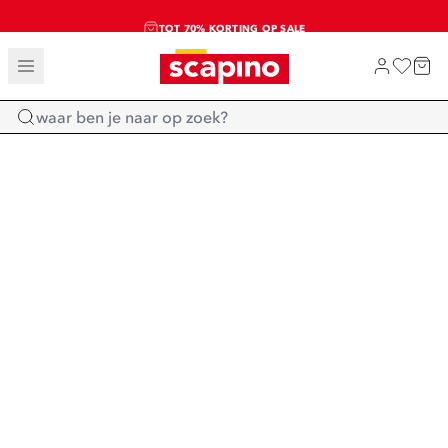
TOT 70% KORTING OP SALE
SALE: LAATSTE KANS!
SHOP NIEUW
Home