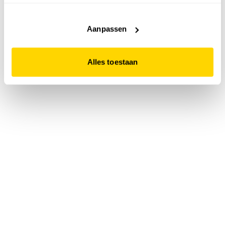
accepteert. Dit doe je door op "Alles toestaan" te klikken.
Liever geen cookies? Hou er dan rekening mee dat de
website niet optimaal functioneert.
Aanpassen
Alles toestaan