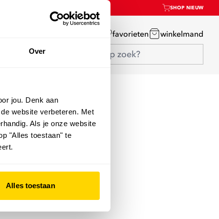
SHOP NIEUW
mijn account
favorieten
winkelmand
Over
oor jou. Denk aan
 de website verbeteren. Met
rhandig. Als je onze website
op "Alles toestaan" te
ert.
Alles toestaan