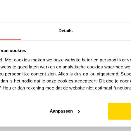
SALE: LAATSTE KANS!
Details
outdoor
zomer
merken
folder
sale
 van cookies
el. Met cookies maken we onze website beter en persoonlijker v
e website goed laten werken en analytische cookies waarmee we
u persoonlijke content zien. Alles is dus op jou afgestemd. Supe
 dan is het nodig dat je onze cookies accepteert. Dit doe je door 
? Hou er dan rekening mee dat de website niet optimaal functione
Aanpassen