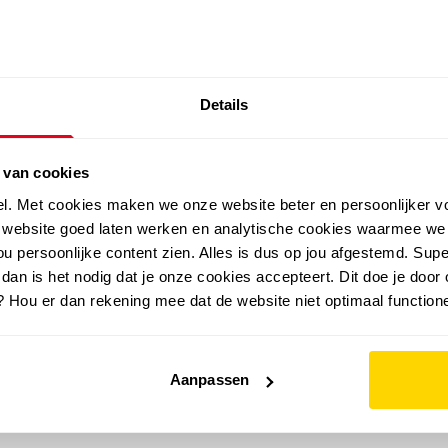
SALE: LAATSTE KANS!
Details
outdoor
zomer
merken
folder
sale
 van cookies
el. Met cookies maken we onze website beter en persoonlijker v
e website goed laten werken en analytische cookies waarmee we
u persoonlijke content zien. Alles is dus op jou afgestemd. Supe
 dan is het nodig dat je onze cookies accepteert. Dit doe je door 
? Hou er dan rekening mee dat de website niet optimaal functione
Aanpassen