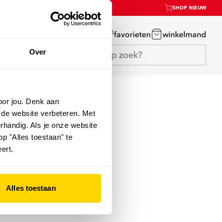
SHOP NIEUW
mijn account
favorieten
winkelmand
Over
oor jou. Denk aan
 de website verbeteren. Met
rhandig. Als je onze website
op "Alles toestaan" te
ert.
Alles toestaan