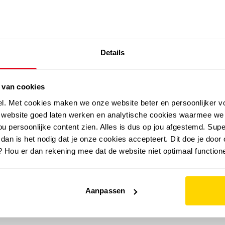
SALE: LAATSTE KANS!
Details
outdoor
zomer
merken
folder
sale
 van cookies
el. Met cookies maken we onze website beter en persoonlijker v
e website goed laten werken en analytische cookies waarmee we
u persoonlijke content zien. Alles is dus op jou afgestemd. Supe
 dan is het nodig dat je onze cookies accepteert. Dit doe je door 
? Hou er dan rekening mee dat de website niet optimaal functione
Aanpassen