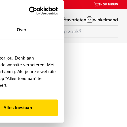
SHOP NIEUW
mijn account
favorieten
winkelmand
Over
oor jou. Denk aan
 de website verbeteren. Met
rhandig. Als je onze website
op "Alles toestaan" te
ert.
Alles toestaan