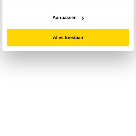
accepteert. Dit doe je door op "Alles toestaan" te klikken.
Liever geen cookies? Hou er dan rekening mee dat de
website niet optimaal functioneert.
Aanpassen
Alles toestaan