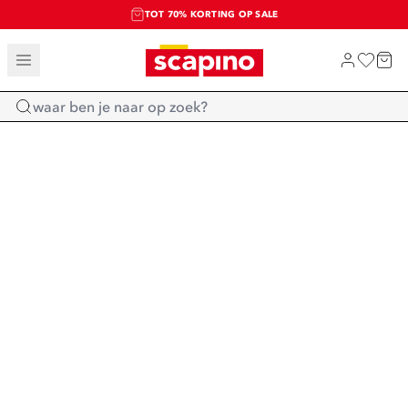
TOT 70% KORTING OP SALE
SALE: LAATSTE KANS!
SHOP NIEUW
Home