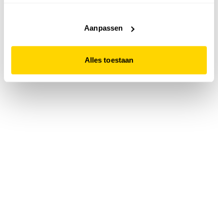
accepteert. Dit doe je door op "Alles toestaan" te klikken.
Liever geen cookies? Hou er dan rekening mee dat de
website niet optimaal functioneert.
Aanpassen
Alles toestaan