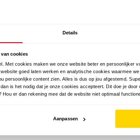
SALE: LAATSTE KANS!
Details
outdoor
zomer
merken
folder
sale
 van cookies
el. Met cookies maken we onze website beter en persoonlijker v
e website goed laten werken en analytische cookies waarmee we
u persoonlijke content zien. Alles is dus op jou afgestemd. Supe
 dan is het nodig dat je onze cookies accepteert. Dit doe je door 
? Hou er dan rekening mee dat de website niet optimaal functione
Aanpassen