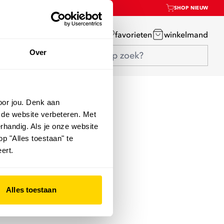
SHOP NIEUW
mijn account
favorieten
winkelmand
Over
oor jou. Denk aan
 de website verbeteren. Met
rhandig. Als je onze website
op "Alles toestaan" te
ert.
Alles toestaan